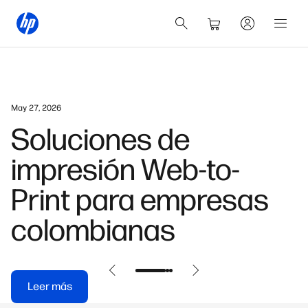
July 7, 2026
10 características que
hacen más inteligente
un portátil moderno
para trabajar desde
cualquier lugar
Leer más