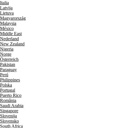
Italia
Latvija
Lietuva
Magyarország
Malaysia
México
Middle East
Nederland
New Zealand
Nigeria
Norge
Österreich
Pakistan
Paraguay
Perú
Philippines
Polska
Portugal
Puerto Rico
România
Saudi Arabia
Singapore
Slovenija
Slovensko
South Africa