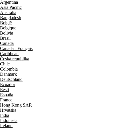
Argentina
Asia Pacific
Australia
Bangladesh
België
Belgique
Bolivia
Brasil
Canada
Canada - Français
Caribbean
Česká republika
Chile
Colombia
Danmark
Deutschland
Ecuador
Eesti
España
France
Hong Kong SAR
Hrvatska
India
Indonesia
Ireland