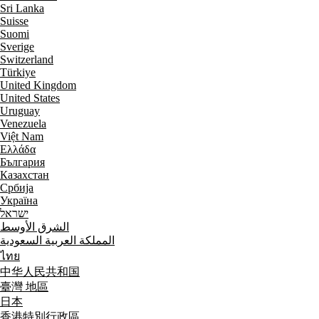
Sri Lanka
Suisse
Suomi
Sverige
Switzerland
Türkiye
United Kingdom
United States
Uruguay
Venezuela
Việt Nam
Ελλάδα
България
Казахстан
Србија
Україна
ישראל
الشرق الأوسط
المملكة العربية السعودية
ไทย
中华人民共和国
臺灣 地區
日本
香港特別行政區