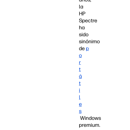
la
HP
Spectre
ha
sido
sinónimo
de
p
o
r
t
á
t
i
l
e
s
Windows
premium.