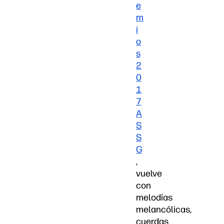
e
m
i
o
s
2
0
1
7
A
S
S
G
,
vuelve
con
melodías
melancólicas,
cuerdas