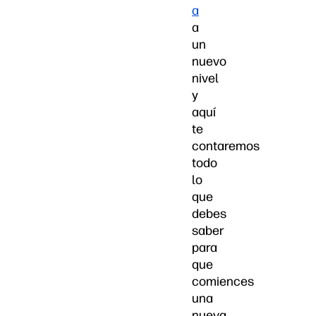
a
a
un
nuevo
nivel
y
aquí
te
contaremos
todo
lo
que
debes
saber
para
que
comiences
una
nueva