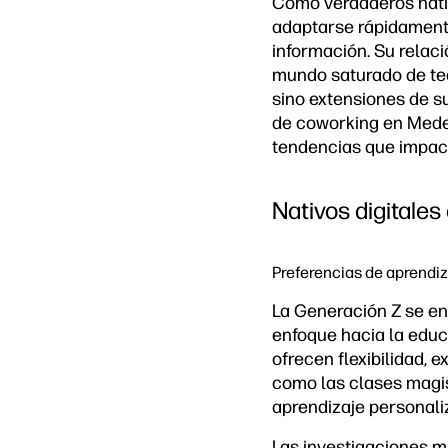
Como verdaderos nativ
adaptarse rápidamente
información. Su relac
mundo saturado de tec
sino extensiones de su
de coworking en Medel
tendencias que impacta
Nativos digitales
Preferencias de aprendiz
La Generación Z se eno
enfoque hacia la educa
ofrecen flexibilidad, 
como las clases magi
aprendizaje personaliz
Las investigaciones m