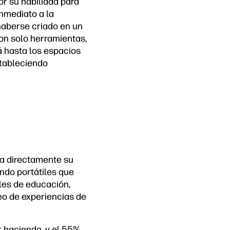
or su habilidad para
nmediato a la
 haberse criado en un
on solo herramientas,
á hasta los espacios
stableciendo
ta directamente su
ando portátiles que
ales de educación,
o de experiencias de
r haciendo, y el 55%