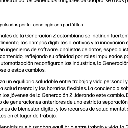
emostrando los beneficios tangibles de adaptarse a sus 
pulsadas por la tecnología con portátiles
onales de la Generación Z colombiana se inclinan fuerte
imiento, los campos digitales creativos y la innovación 
en ingenieros de software, analistas de datos, especiali
 contenido, reflejando su afinidad por roles impulsados po
 automatización reconfiguran las industrias, la Generaci
se a estos cambios.
za un equilibrio saludable entre trabajo y vida personal 
 salud mental y los horarios flexibles. La conciencia so
n los jóvenes de la Generación Z liderando este cambio. 
o de generaciones anteriores de una estricta separación 
ones de bienestar digital y los recursos de salud mental
s en el lugar de trabajo.
llennials que buscaban equilibrio entre trabajo y vida, la