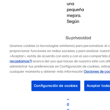
una
pequeña
mejora.
Según
NVIDIA,
en
Su privacidad
aplicaciones
como
Usamos cookies (o tecnologías similares) para personalizar el c
Blender
proporcionar funciones en redes sociales y para analizar nuestro
Cycles,
«Aceptar», estás de acuerdo con esto y con el uso compartido 
recopilamos?)
acerca del uso que haces de nuestro sitio con afi
una
administrar tus preferencias en Configuración de cookies, retir
GPU
cualquier momento y obtener más información
Opciones de cook
profesional
RTX™
p
u
Configuración de cookies
Aceptar toda
e
d
e
a