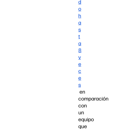
d
o
h
a
s
t
a
8
v
e
c
e
s
en
comparación
con
un
equipo
que