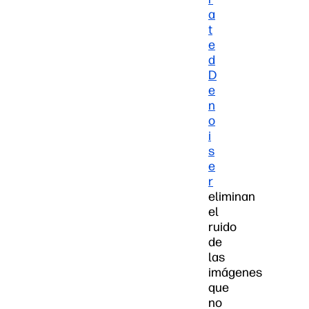
a
t
e
d
D
e
n
o
i
s
e
r
eliminan
el
ruido
de
las
imágenes
que
no