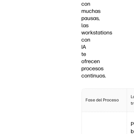
con
muchas
pausas,
las
workstations
con
IA
te
ofrecen
procesos
continuos.
L
Fase del Proceso
t
P
b