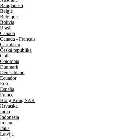
Bangladesh
België
Belgique
Bolivia
Brasil
Canada
Canada - Français
Caribbean
Česká republika
Chile
Colombia
Danmark
Deutschland
Ecuador
Eesti
España
France
Hong Kong SAR
Hrvatska
India
Indonesia
Ireland
Italia
Latvija