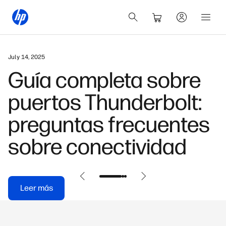
February 26, 2026
Cómo encontrar tu
contraseña Wi-Fi
guardada en Windows
y Android
Leer más