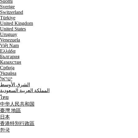
Suomi
Sverige
Switzerland
Türkiye
United Kingdom
United States
Uruguay
Venezuela
Việt Nam
Ελλάδα
България
Казахстан
Србија
Україна
ישראל
الشرق الأوسط
المملكة العربية السعودية
ไทย
中华人民共和国
臺灣 地區
日本
香港特別行政區
한국