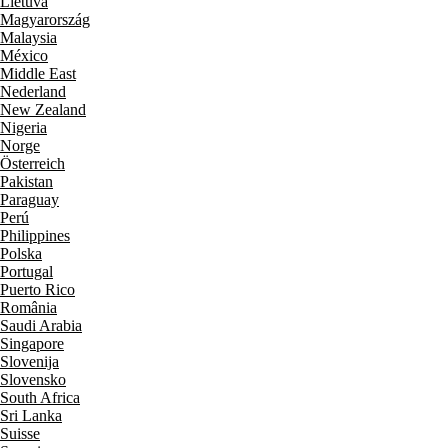
Lietuva
Magyarország
Malaysia
México
Middle East
Nederland
New Zealand
Nigeria
Norge
Österreich
Pakistan
Paraguay
Perú
Philippines
Polska
Portugal
Puerto Rico
România
Saudi Arabia
Singapore
Slovenija
Slovensko
South Africa
Sri Lanka
Suisse