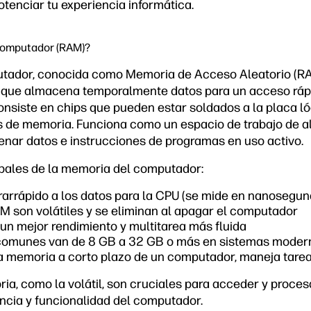
otenciar tu experiencia informática.
computador (RAM)?
tador, conocida como Memoria de Acceso Aleatorio (RA
que almacena temporalmente datos para un acceso rápi
nsiste en chips que pueden estar soldados a la placa lóg
 de memoria. Funciona como un espacio de trabajo de al
nar datos e instrucciones de programas en uso activo.
ipales de la memoria del computador:
rarrápido a los datos para la CPU (se mide en nanosegun
M son volátiles y se eliminan al apagar el computador
n mejor rendimiento y multitarea más fluida
comunes van de 8 GB a 32 GB o más en sistemas moder
 memoria a corto plazo de un computador, maneja tarea
a, como la volátil, son cruciales para acceder y proces
encia y funcionalidad del computador.