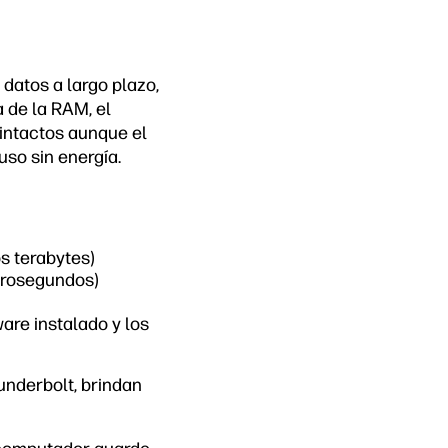
datos a largo plazo,
a de la RAM, el
intactos aunque el
so sin energía.
s terabytes)
crosegundos)
are instalado y los
underbolt, brindan