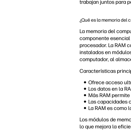
trabajan juntos para p
¿Qué es la memoria del 
La memoria del compu
componente esencial 
procesador. La RAM co
instalados en módulos
computador, al almace
Características princ
Ofrece acceso ult
Los datos en la RA
Más RAM permite u
Las capacidades 
La RAM es como la
Los módulos de memori
lo que mejora la efici