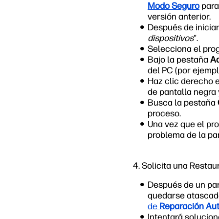
Modo Seguro
para
versión anterior.
Después de iniciar
dispositivos
".
Selecciona el pr
Bajo la pestaña
Ad
del PC (por ejempl
Haz clic derecho 
de pantalla negra
Busca la pestaña
proceso.
Una vez que el pro
problema de la pan
4. Solicita una Resta
Después de un par 
quedarse atascado
de
Reparación Au
Intentará solucion