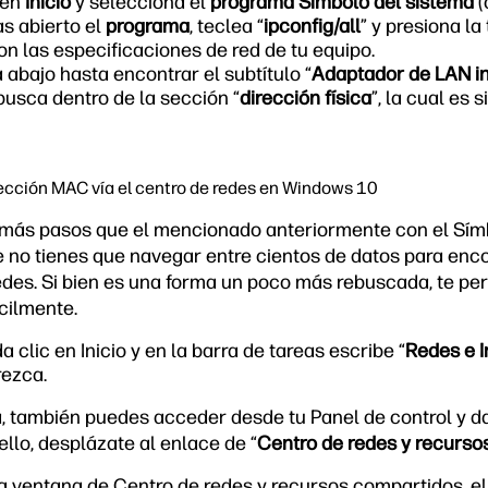
 en
Inicio
y selecciona el
programa Símbolo del sistema
(
s abierto el
programa
, teclea “
ipconfig/all
” y presiona la
con las especificaciones de red de tu equipo.
abajo hasta encontrar el subtítulo “
Adaptador de LAN in
busca dentro de la sección “
dirección física
”, la cual es
rección MAC vía el centro de redes en Windows 10
 más pasos que el mencionado anteriormente con el Sím
e no tienes que navegar entre cientos de datos para enco
edes. Si bien es una forma un poco más rebuscada, te pe
cilmente.
a clic en Inicio y en la barra de tareas escribe “
Redes e I
rezca.
, también puedes acceder desde tu Panel de control y dar
ello, desplázate al enlace de “
Centro de redes y recurso
la ventana de Centro de redes y recursos compartidos, el