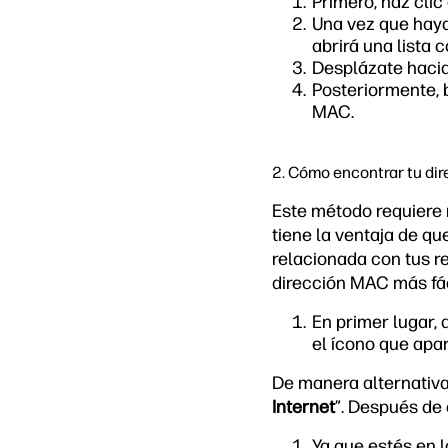
Primero, haz clic
Una vez que haya
abrirá una lista 
Desplázate hacia 
Posteriormente, 
MAC.
2. Cómo encontrar tu di
Este método requiere
tiene la ventaja de qu
relacionada con tus r
dirección MAC más fá
En primer lugar, d
el ícono que apa
De manera alternativa
Internet
”. Después de 
Ya que estés en 