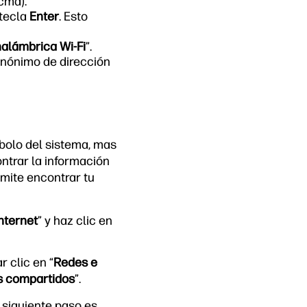
cmd).
 tecla
Enter
. Esto
alámbrica Wi-Fi
”.
 sinónimo de dirección
bolo del sistema, mas
ntrar la información
rmite encontrar tu
nternet
” y haz clic en
 clic en “
Redes e
s compartidos
”.
 siguiente paso es