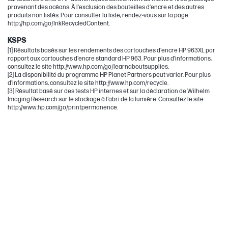
provenant des océans. À l’exclusion des bouteilles d’encre et des autres
produits non listés. Pour consulter la liste, rendez-vous sur la page
http://hp.com/go/InkRecycledContent.
KSPS
[1] Résultats basés sur les rendements des cartouches d'encre HP 963XL par
rapport aux cartouches d'encre standard HP 963. Pour plus d'informations,
consultez le site http://www.hp.com/go/learnaboutsupplies.
[2] La disponibilité du programme HP Planet Partners peut varier. Pour plus
d'informations, consultez le site http://www.hp.com/recycle.
[3] Résultat basé sur des tests HP internes et sur la déclaration de Wilhelm
Imaging Research sur le stockage à l'abri de la lumière. Consultez le site
http://www.hp.com/go/printpermanence.