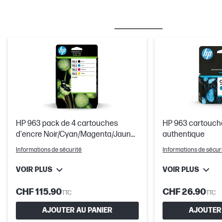
MEILLEURES VENTES
ENCRE/TONER
HP 963 pack de 4 cartouches
HP 963 cartouch
d'encre Noir/Cyan/Magenta/Jaune
authentique
authentiques
Informations de sécurité
Informations de sécur
VOIR PLUS
VOIR PLUS
CHF 115.90
CHF 26.90
TTC
TTC
AJOUTER AU PANIER
AJOUTER 