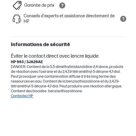
Garantie de prix
Conseils d'experts et assistance directement de
HP
Informations de sécurité
Éviter le contact direct avec lencre liquide
HP 963 / 3JA26AE
DANGER- Contient de la 5,5-diméthylimidazolidine-2,4-dione, produits
de réaction avec l’oxirane et du 2,4,7,9-tétraméthyl-5-décyne-4,7-diol.
Peut provoquer une contamination diffuse à très long terme des
ressources en eau. Contient de la benzisothiazolinone et du 2,4,7,9-
tétraméthyl-5-décyne-4,7-diol. Peut produire une réaction allergique.
Contient des biocides : benzisothiazolinone.
Contactez HP