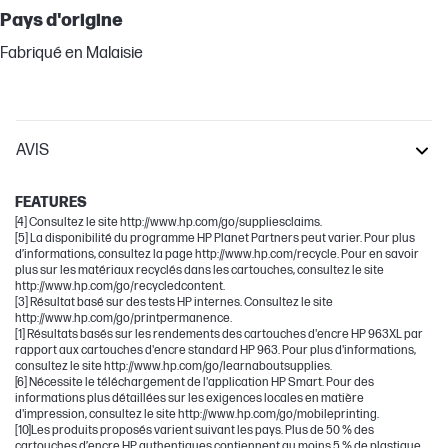
Pays d'origine
Fabriqué en Malaisie
AVIS
OfficeJet Pro
FEATURES
[4] Consultez le site http://www.hp.com/go/suppliesclaims.
[5] La disponibilité du programme HP Planet Partners peut varier. Pour plus
d’informations, consultez la page http://www.hp.com/recycle. Pour en savoir
plus sur les matériaux recyclés dans les cartouches, consultez le site
http://www.hp.com/go/recycledcontent.
[3] Résultat basé sur des tests HP internes. Consultez le site
http://www.hp.com/go/printpermanence.
[1] Résultats basés sur les rendements des cartouches d'encre HP 963XL par
rapport aux cartouches d'encre standard HP 963. Pour plus d'informations,
consultez le site http://www.hp.com/go/learnaboutsupplies.
[6] Nécessite le téléchargement de l'application HP Smart. Pour des
informations plus détaillées sur les exigences locales en matière
d'impression, consultez le site http://www.hp.com/go/mobileprinting.
[10]Les produits proposés varient suivant les pays. Plus de 50 % des
cartouches d’encre HP authentiques contiennent au moins 5 % de plastique