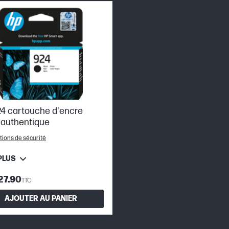
4 cartouche d'encre
 authentique
tions de sécurité
PLUS
27.90
TTC
AJOUTER AU PANIER