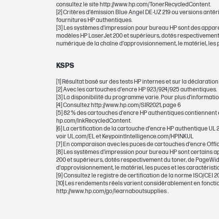
consultez le site http://www.hp.com/TonerRecycledContent.
[2] Critères d’émission Blue Angel DE-UZ 219 ou versions ant
GARANTIE
fournitures HP authentiques.
[3] Les systèmes d’impression pour bureau HP sont des apparei
modèles HP LaserJet 200 et supérieurs, dotés respectivement d
Garantie fabricant
numérique de la chaîne d’approvisionnement, le matériel, les 
KSPS
[1] Résultat basé sur des tests HP internes et sur la déclarat
CARTOUCHES ET TÊTES D'IMPRESSION
[2] Avec les cartouches d'encre HP 923/924/925 authentiques.
[3] La disponibilité du programme varie. Pour plus d’informati
[4] Consultez http://www.hp.com/SIR2021, page 6
Nombre total de pages (couleur)
[5] 82 % des cartouches d’encre HP authentiques contiennent ent
hp.com/InkRecycledContent.
[6] La certification de la cartouche d’encre HP authentique UL 
Cartouche d’impression/Bouteille, Cou
voir UL.com/EL et KeypointIntelligence.com/HPINKUL
[7] En comparaison avec les puces de cartouches d'encre Offi
[8] Les systèmes d’impression pour bureau HP sont certains ap
Volume de cartouche/bouteille d’impr
200 et supérieurs, dotés respectivement du toner, de PageWide
d’approvisionnement, le matériel, les puces et les caractéristi
[9] Consultez le registre de certification de la norme ISO/CEI
Possibilité de sélection
[10] Les rendements réels varient considérablement en fonctio
http://www.hp.com/go/learnaboutsupplies .
Note pour le rendement en nombre de