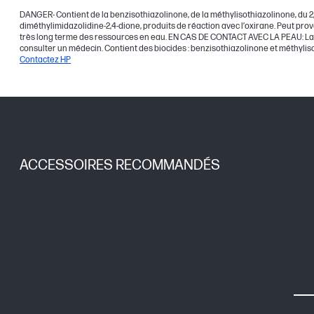
DANGER- Contient de la benzisothiazolinone, de la méthylisothiazolinone, du 2,4,
diméthylimidazolidine-2,4-dione, produits de réaction avec l’oxirane. Peut pr
très long terme des ressources en eau. EN CAS DE CONTACT AVEC LA PEAU: Lave
consulter un médecin. Contient des biocides : benzisothiazolinone et méthylis
Contactez HP
ACCESSOIRES RECOMMANDÉS