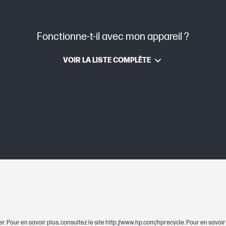
Fonctionne-t-il avec mon appareil ?
Jet d’encre thermique HP
VOIR LA LISTE COMPLÈTE
environ 0,04 kg
environ 0,06 kg
114,8 x 23,9 x 100,1 mm
114,8 x 23,9 x 100,1 mm
r. Pour en savoir plus, consultez le site http://www.hp.com/hprecycle. Pour en savoi