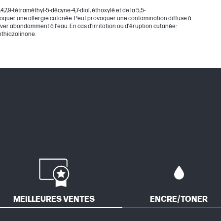
7,9-tétraméthyl-5-décyne-4,7-diol, éthoxylé et de la 5,5-
ovoquer une allergie cutanée. Peut provoquer une contamination diffuse à
r abondamment à l’eau. En cas d’irritation ou d’éruption cutanée:
othiazolinone.
MEILLEURES VENTES
ENCRE/TONER