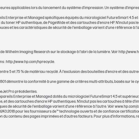
érieures applicables lors du lancement du système d’impression. Un système d’impre
ls Enterprise et Managed spécifiques équipés du micrologiciel FutureSmart 4.5 et su
u toner HP authentique, de PageWide et des cartouches d’encre HP. N’inclut pas les
Les cartouches d'encre et les têtes d'impres
puces et les caractéristiques de sécurité de l’emballage varient d’une référence à l
matériel et de fabrication durant toute la péri
ion de Wilhelm Imaging Research sur le stockage à l’abri de la lumière. Voir http://w
ons : http://www.hp.com/hprecycle.
re 5 et 75 % de matériau recyclé. À l’exclusion des bouteilles d’encre et des autres p
~400 pages
2801 démontre la conformité à une gamme de critères multi-attributs, basés sur le cycl
leur(s)
Jaune
ceJet Pro précédentes.
pareils Enterprise et Managed dotés du micrologiciel FutureSmart 4.5 et supérieur,
ession
5,5 ml
, et des cartouches d’encre HP authentiques. N’inclut pas les cartouches à tête d’i
ques de sécurité de l’emballage varient d’une référence à l’autre. Voir www.hp.com/c
 20243:2018 pour les fournisseurs de™ technologie ouverts et de confiance certificati
924
n du contenu des pages imprimées et d’autres facteurs. Pour plus d’informations, re
 pages
Testé sur la gamme d’imprimantes HP Office