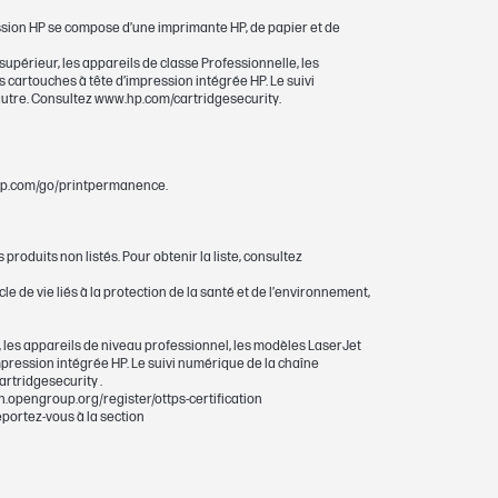
ssion HP se compose d’une imprimante HP, de papier et de
périeur, les appareils de classe Professionnelle, les
 cartouches à tête d’impression intégrée HP. Le suivi
sion HP sont garanties sans défaut de
’autre. Consultez www.hp.com/cartridgesecurity.
ode de validité de la garantie.
ww.hp.com/go/printpermanence.
roduits non listés. Pour obtenir la liste, consultez
e de vie liés à la protection de la santé et de l’environnement,
 les appareils de niveau professionnel, les modèles LaserJet
mpression intégrée HP. Le suivi numérique de la chaîne
artridgesecurity .
on.opengroup.org/register/ottps-certification
portez-vous à la section
Jet Pro 8120. Moyenne approximative