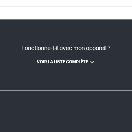
C07983567 (PDF)
Fonctionne-t-il avec mon appareil ?
leur(s)
Noir
VOIR LA LISTE COMPLÈTE
81A
 pages
Rendement moyen approximatif basé sur la n
varie considérablement en fonction du cont
facteurs. Pour en savoir plus, consultez le s
http://www.hp.com/go/learnaboutsupplies.
e
Black