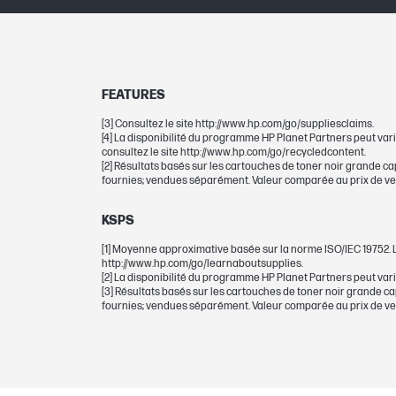
Rendement de démarrage en monoch
Rendement en monochrome
Nombre total de pages (noir et blanc)
FEATURES
[3] Consultez le site http://www.hp.com/go/suppliesclaims.
Nombre total de pages (noir)
[4] La disponibilité du programme HP Planet Partners peut vari
consultez le site http://www.hp.com/go/recycledcontent.
[2] Résultats basés sur les cartouches de toner noir grande c
fournies; vendues séparément. Valeur comparée au prix de ven
POIDS
KSPS
Poids
[1] Moyenne approximative basée sur la norme ISO/IEC 19752. 
http://www.hp.com/go/learnaboutsupplies.
Poids du carton/paquet
[2] La disponibilité du programme HP Planet Partners peut varie
[3] Résultats basés sur les cartouches de toner noir grande c
fournies; vendues séparément. Valeur comparée au prix de ven
DIMENSIONS
Dimensions minimales (L x P x H)