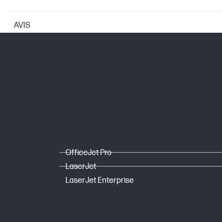
AVIS
CARTOUCHES ET TÊTES D'IMPRESSION
Cartouche d’impression/Bouteille, Cou
Possibilité de sélection
Note pour le rendement en nombre de
OfficeJet Pro
LaserJet
LaserJet Enterprise
Imprimante de codes barres graphiqu
couleur à bulles