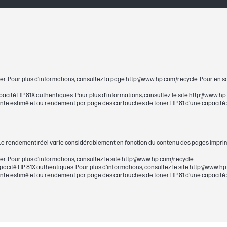
rome
10500
10500
10 500
1 noire (env.10 500 pages)
er. Pour plus d’informations, consultez la page http://www.hp.com/recycle. Pour en s
apacité HP 81X authentiques. Pour plus d'informations, consultez le site http://ww
te estimé et au rendement par page des cartouches de toner HP 81 d'une capacité st
environ 1,71 kg
Le rendement réel varie considérablement en fonction du contenu des pages imprimée
r. Pour plus d’informations, consultez le site http://www.hp.com/recycle.
environ 2,47 kg
apacité HP 81X authentiques. Pour plus d'informations, consultez le site http://ww
te estimé et au rendement par page des cartouches de toner HP 81 d'une capacité st
391 x 193 x 300 mm