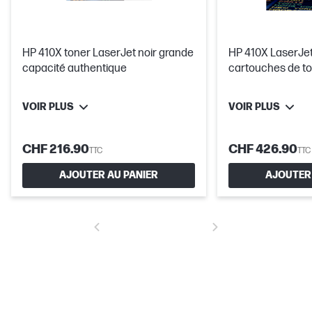
HP 410X toner LaserJet noir grande
HP 410X LaserJet,
capacité authentique
cartouches de to
capacité authen
VOIR PLUS
VOIR PLUS
CHF 216.90
CHF 426.90
TTC
TTC
AJOUTER AU PANIER
AJOUTER 