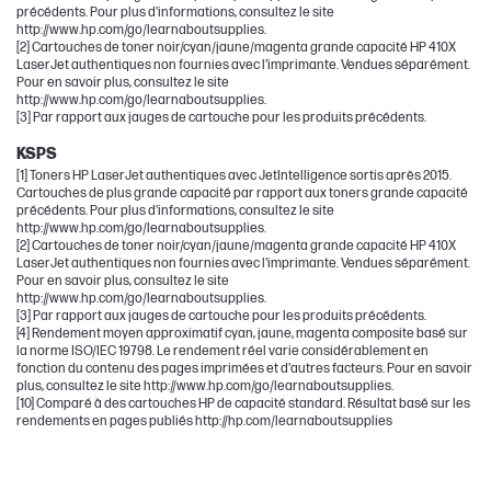
précédents. Pour plus d'informations, consultez le site
http://www.hp.com/go/learnaboutsupplies.
[2] Cartouches de toner noir/cyan/jaune/magenta grande capacité HP 410X
LaserJet authentiques non fournies avec l'imprimante. Vendues séparément.
Pour en savoir plus, consultez le site
http://www.hp.com/go/learnaboutsupplies.
[3] Par rapport aux jauges de cartouche pour les produits précédents.
KSPS
[1] Toners HP LaserJet authentiques avec JetIntelligence sortis après 2015.
Cartouches de plus grande capacité par rapport aux toners grande capacité
précédents. Pour plus d'informations, consultez le site
http://www.hp.com/go/learnaboutsupplies.
[2] Cartouches de toner noir/cyan/jaune/magenta grande capacité HP 410X
LaserJet authentiques non fournies avec l'imprimante. Vendues séparément.
Pour en savoir plus, consultez le site
http://www.hp.com/go/learnaboutsupplies.
[3] Par rapport aux jauges de cartouche pour les produits précédents.
[4] Rendement moyen approximatif cyan, jaune, magenta composite basé sur
la norme ISO/IEC 19798. Le rendement réel varie considérablement en
fonction du contenu des pages imprimées et d'autres facteurs. Pour en savoir
plus, consultez le site http://www.hp.com/go/learnaboutsupplies.
[10] Comparé à des cartouches HP de capacité standard. Résultat basé sur les
rendements en pages publiés http://hp.com/learnaboutsupplies