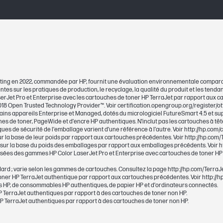
220
(env. 1 800 pages)
1800
1800
nsulting en 2022, commandée par HP, fournit une évaluation environnementale compar
es sur les pratiques de production, le recyclage, la qualité du produit et les tenda
Jet Pro et Enterprise avec les cartouches de toner HP TerraJet par rapport aux car
1000
:2018 Open Trusted Technology Provider™. Voir certification.opengroup.org/register/ot
ins appareils Enterprise et Managed, dotés du micrologiciel FutureSmart 4.5 et sup
s de toner, PageWide et d’encre HP authentiques. N’inclut pas les cartouches à tête
ues de sécurité de l’emballage varient d’une référence à l’autre. Voir http://hp.com/c
r la base de leur poids par rapport aux cartouches précédentes. Voir http://hp.com/T
 sur la base du poids des emballages par rapport aux emballages précédents. Voir ht
isées des gammes HP Color LaserJet Pro et Enterprise avec cartouches de toner HP
55 x 78 x 289 mm
rd ; varie selon les gammes de cartouches. Consultez la page http://hp.com/TerraJe
ner HP TerraJet authentique par rapport aux cartouches précédentes. Voir http://h
364 x 92 x 121 mm
 HP, de consommables HP authentiques, de papier HP et d’ordinateurs connectés.
P TerraJet authentiques par rapport à des cartouches de toner non HP.
HP TerraJet authentiques par rapport à des cartouches de toner non HP.