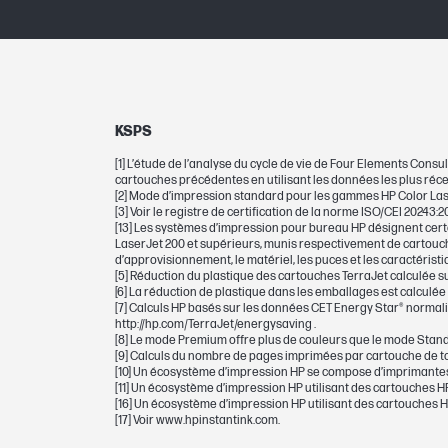
Possibilité de sélection
Rendement en pages (jaune)
Rendement en monochrome
KSPS
Rendement en couleur
[1] L’étude de l’analyse du cycle de vie de Four Elements Co
cartouches précédentes en utilisant les données les plus récent
Rendement de démarrage en couleur
[2] Mode d’impression standard pour les gammes HP Color Laser
[3] Voir le registre de certification de la norme ISO/CEI 20243
[13] Les systèmes d’impression pour bureau HP désignent certa
LaserJet 200 et supérieurs, munis respectivement de cartouche
d’approvisionnement, le matériel, les puces et les caractéristiq
DIMENSIONS
[5] Réduction du plastique des cartouches TerraJet calculée su
[6] La réduction de plastique dans les emballages est calculée
[7] Calculs HP basés sur les données CET Energy Star® normal
Dimensions minimales (L x P x H)
http://hp.com/TerraJet/energysaving .
[8] Le mode Premium offre plus de couleurs que le mode Standa
[9] Calculs du nombre de pages imprimées par cartouche de to
Dimensions de l'emballage (L x P x H)
[10] Un écosystème d’impression HP se compose d’imprimantes
[11] Un écosystème d’impression HP utilisant des cartouches H
[16] Un écosystème d’impression HP utilisant des cartouches 
[17] Voir www.hpinstantink.com.
POIDS