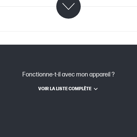
C08521365 (PDF)
Fonctionne-t-il avec mon appareil ?
Laser
VOIR LA LISTE COMPLÈTE
env. 1 800 pages
leur(s)
Jaune