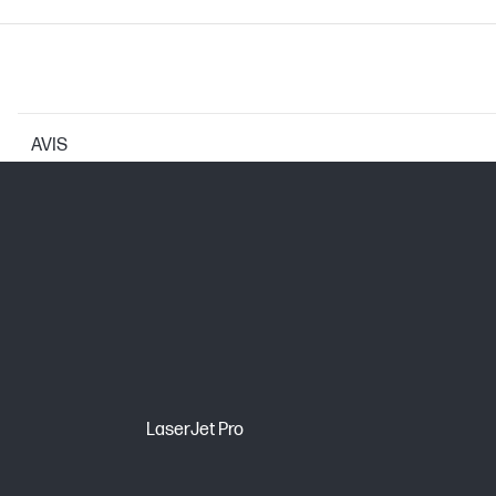
AVIS
CARACTÉRISTIQUES DE L'IMPRIMANTE
Technologie d'impression
CARTOUCHES ET TÊTES D'IMPRESSION
Nombre total de pages (couleur)
LaserJet Pro
Cartouche d’impression/Bouteille, Cou