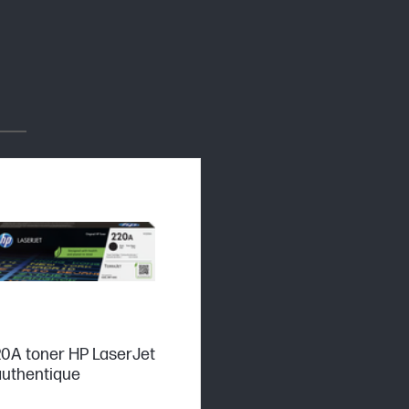
0A toner HP LaserJet
authentique