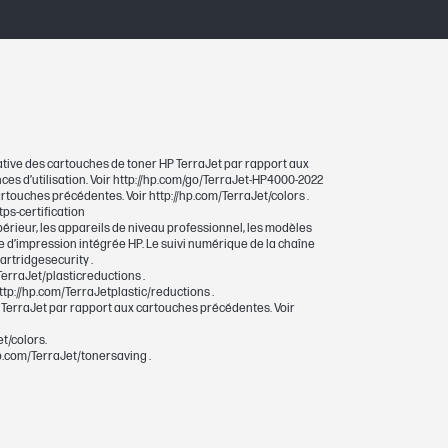
ative des cartouches de toner HP TerraJet par rapport aux
nces d’utilisation. Voir http://hp.com/go/TerraJet-HP4000-2022
touches précédentes. Voir http://hp.com/TerraJet/colors .
tps-certification
érieur, les appareils de niveau professionnel, les modèles
 d’impression intégrée HP. Le suivi numérique de la chaîne
artridgesecurity .
erraJet/plasticreductions .
tp://hp.com/TerraJetplastic/reductions .
 TerraJet par rapport aux cartouches précédentes. Voir
t/colors.
p.com/TerraJet/tonersaving .