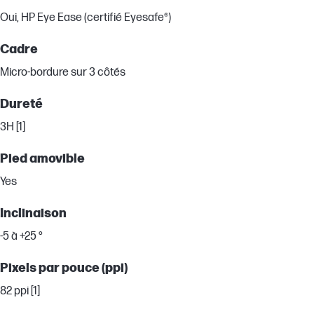
Oui, HP Eye Ease (certifié Eyesafe®)
Cadre
Micro-bordure sur 3 côtés
Dureté
3H [1]
Pied amovible
Yes
Inclinaison
-5 à +25 °
Pixels par pouce (ppi)
82 ppi [1]