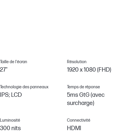
Une ergonomie de pointe pour un confort optimal — toute la
journée.[2]
Cadre à micro-bords sur 3 côtés
Maximisez votre zone d’affichage pour augmenter votre champ
de vision et accomplir davantage.
Taille de l'écran
Résolution
27"
1920 x 1080 (FHD)
Technologie des panneaux
Temps de réponse
IPS; LCD
5ms GtG (avec
surcharge)
Luminosité
Connectivité
300 nits
HDMI