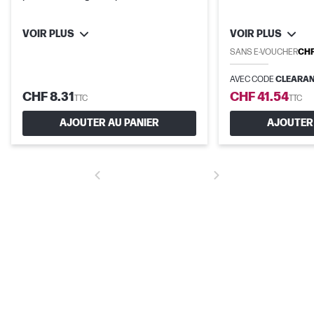
VOIR PLUS
VOIR PLUS
SANS E-VOUCHER
CHF
AVEC CODE
CLEARAN
CHF 8.31
CHF 41.54
TTC
TTC
AJOUTER AU PANIER
AJOUTER 
Certifié Compatible avec Chromebook
Profitez d’une compatibilité parfaite avec votre Chromebook.[7]
[8]
Plus de contraste