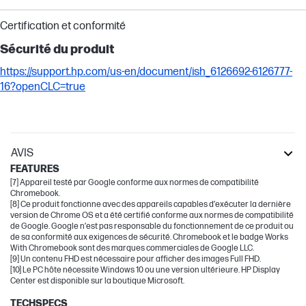
Certification et conformité
Sécurité du produit
https://support.hp.com/us-en/document/ish_6126692-6126777-
16?openCLC=true
AVIS
FEATURES
[7] Appareil testé par Google conforme aux normes de compatibilité
Chromebook.
[8] Ce produit fonctionne avec des appareils capables d’exécuter la dernière
version de Chrome OS et a été certifié conforme aux normes de compatibilité
de Google. Google n’est pas responsable du fonctionnement de ce produit ou
de sa conformité aux exigences de sécurité. Chromebook et le badge Works
With Chromebook sont des marques commerciales de Google LLC.
[9] Un contenu FHD est nécessaire pour afficher des images Full FHD.
[10] Le PC hôte nécessite Windows 10 ou une version ultérieure. HP Display
Center est disponible sur la boutique Microsoft.
TECHSPECS