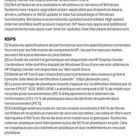
Display Center est disponible sur le Microsoft Store.
[13] Not all features are available in all editions or versions of Windows.
Systems may require upgraded and/or separately purchased hardware,
drivers, software or BIOS update to take full advantage of Windows
functionality. Windows is automatically updated and enabled. High speed
internet and Microsoft account required. ISP fees may apply and additional
requirements may apply over time for updates. See http://www.windows.com.
KSPS
[1] Toutes les spécifications de performance sont les spécifications nominales
fournies par les fabricants de composants HP ; les performances réelles
peuvent être plus élevées ou plus faibles.
[2] Le Guide de confort ergonomique est disponible via HP Display Center.
L’ordinateur hôte doit être équipé de Windows 10 ou d’une version ultérieure.
HP Display Center est disponible sur Microsoft Store.
[3] Matériel HP Eye Ease n’impactant pas la précision des couleurs grâce à
Eyesafe. Site Web de certification Eyesafe® : https://eyesafe.com/.
[4] Le pourcentage de plastique recyclé s’appuie sur la définition établie par la
norme EPEAT® IEEE 1680.1-2018. Le plastique est composé à 90 % de matériaux
recyclés post-consommation [85 % d’équipements de traitement de
l’information (ITE) + 5 % de plastiques issus de déchets récupérés dans
l’environnement (PET)].
[5] Emballage extérieur/cale en carton ondulé constitués à 100 % de fibres
certifiées et recyclées provenant de sources durables. Les cales en fibre sont
fabriquées à 100 % en fibres de bois et en matériaux organiques. Toutes les
cales en plastique sont fabriquées à plus de 90 % en plastique recyclé. Cela
ne s’applique pas aux sachets en plastique et aux revêtements en mousse
plastique.