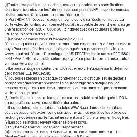
[1] Toutes les spécifications techniques correspondent aux spécifications
classiques fournies par les fabricants de composants HP. Les performances
réelles peuvent être supérieures ou inférieures.
[2] Port HDMI 1.4 nécessaire pour utiliser la dalle à sa résolution native. La
carte vidéo de l’ordinateur connecté doit être capable de prendre en charge
une résolution de 1 920 x 1 080 à 60 Hz (native) avec des couleurs 8 bits en
utilisant un port HDMI ou VGA.
[3] Nombre de couleurs via la technologie A-FRC.
[4] Homologation EPEAT® le cas échéant. L’homologation EPEAT® varie selon le
pays. Pour connaître les produits homologués par pays, consultez le site
www.epeat.net. D’après l’homologation US EPEAT® selon la norme IEEE 1680.1-
2018 EPEAT®. Statut variable selon les pays. Pour plus d’informations, rendez-
vous sur www.epeat.net.
[5] Le pourcentage de contenu en plastique recyclé s’appuie sur la définition
de la norme IEEE 1680.1-2018.
[6] Toutes les pièces en plastique contiennent du plastique issu de déchets
récupérés dans l’environnement. Le pourcentage de plastique issu de
déchets récupérés dans l’environnement contenu dans chaque composant
varie selon le produit.
[7] L’emballage externe et les cales en carton ondulé sont fabriqués à 100 %
dans des fibres recyclées certifiées durables.
[8] Les modules d’alimentation, modules WWAN, cordons d’alimentation,
câbles et appareils externes ne sont pas inclus. Il se peut que les pièces de
rechange obtenues après l’achat ne soient pas à faible teneur en halogène.
[9] Les câbles inclus peuvent varier selon les pays.
[10] Système de verrouillage vendu séparément.
[11] L’ordinateur hôte requiert Windows 10 ou une version ultérieure. HP