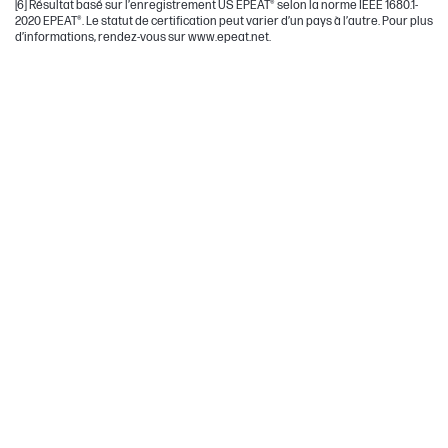
[6] Résultat basé sur l’enregistrement US EPEAT® selon la norme IEEE 1680.1-
2020 EPEAT®. Le statut de certification peut varier d’un pays à l’autre. Pour plus
d’informations, rendez-vous sur www.epeat.net.