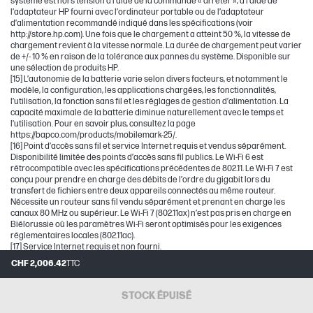
système est hors tension à l’aide de la commande « arrêter », à l’aide de
l’adaptateur HP fourni avec l’ordinateur portable ou de l’adaptateur
d’alimentation recommandé indiqué dans les spécifications (voir
http://store.hp.com). Une fois que le chargement a atteint 50 %, la vitesse de
chargement revient à la vitesse normale. La durée de chargement peut varier
de +/- 10 % en raison de la tolérance aux pannes du système. Disponible sur
une sélection de produits HP.
[15] L’autonomie de la batterie varie selon divers facteurs, et notamment le
modèle, la configuration, les applications chargées, les fonctionnalités,
l’utilisation, la fonction sans fil et les réglages de gestion d’alimentation. La
capacité maximale de la batterie diminue naturellement avec le temps et
l’utilisation. Pour en savoir plus, consultez la page
https://bapco.com/products/mobilemark-25/.
[16] Point d’accès sans fil et service Internet requis et vendus séparément.
Disponibilité limitée des points d’accès sans fil publics. Le Wi-Fi 6 est
rétrocompatible avec les spécifications précédentes de 802.11. Le Wi-Fi 7 est
conçu pour prendre en charge des débits de l’ordre du gigabit lors du
transfert de fichiers entre deux appareils connectés au même routeur.
Nécessite un routeur sans fil vendu séparément et prenant en charge les
canaux 80 MHz ou supérieur. Le Wi-Fi 7 (802.11ax) n’est pas pris en charge en
Biélorussie où les paramètres Wi-Fi seront optimisés pour les exigences
réglementaires locales (802.11ac).
[17] Service Internet requis et non fourni.
[18] ENERGY STAR et le logo ENERGY STAR sont des marques déposées de
CHF 2,006.42
TTC
l’Agence américaine de protection de l’environnement.
[19] Accès Internet requis, mais non inclus. McAfee est préinstallé sur votre PC
et un compte est requis pour l’activation. Le renouvellement de l’abonnement
STOCK ÉPUISÉ
est nécessaire à l’issue de la période d’essai. La fonction VPN n’est pas