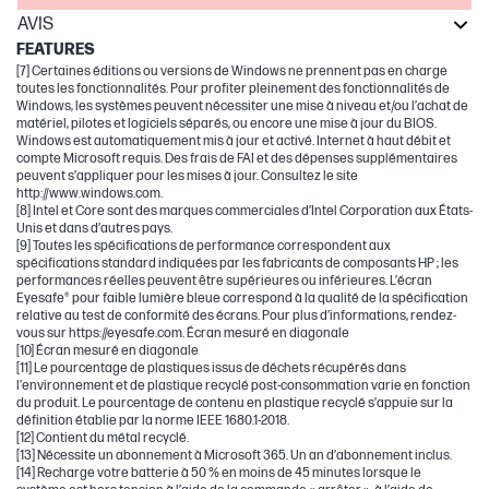
AVIS
FEATURES
[7] Certaines éditions ou versions de Windows ne prennent pas en charge
toutes les fonctionnalités. Pour profiter pleinement des fonctionnalités de
Windows, les systèmes peuvent nécessiter une mise à niveau et/ou l’achat de
matériel, pilotes et logiciels séparés, ou encore une mise à jour du BIOS.
Windows est automatiquement mis à jour et activé. Internet à haut débit et
compte Microsoft requis. Des frais de FAI et des dépenses supplémentaires
peuvent s’appliquer pour les mises à jour. Consultez le site
http://www.windows.com.
[8] Intel et Core sont des marques commerciales d’Intel Corporation aux États-
Unis et dans d’autres pays.
[9] Toutes les spécifications de performance correspondent aux
spécifications standard indiquées par les fabricants de composants HP ; les
performances réelles peuvent être supérieures ou inférieures. L’écran
Eyesafe® pour faible lumière bleue correspond à la qualité de la spécification
relative au test de conformité des écrans. Pour plus d’informations, rendez-
vous sur https://eyesafe.com. Écran mesuré en diagonale
[10] Écran mesuré en diagonale
[11] Le pourcentage de plastiques issus de déchets récupérés dans
l’environnement et de plastique recyclé post-consommation varie en fonction
du produit. Le pourcentage de contenu en plastique recyclé s’appuie sur la
définition établie par la norme IEEE 1680.1-2018.
[12] Contient du métal recyclé.
[13] Nécessite un abonnement à Microsoft 365. Un an d’abonnement inclus.
[14] Recharge votre batterie à 50 % en moins de 45 minutes lorsque le