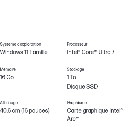
Ton écran reste parfaitement lisible où que tu sois. Cet écran
diminue les reflets et améliore le contraste pour que tu puisses
profiter d’une visibilité parfaite, quels que soient les paramètres,
à l’intérieur ou à l’extérieur.[10]
Système d’exploitation
Processeur
Windows 11 Famille
Intel® Core™ Ultra 7
Mémoire
Stockage
16 Go
1 To
Disque SSD
Affichage
Graphisme
40,6 cm (16 pouces)
Carte graphique Intel®
Arc™