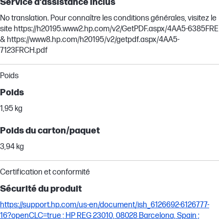
Service d’assistance inclus
No translation. Pour connaître les conditions générales, visitez le
site https://h20195.www2.hp.com/v2/GetPDF.aspx/4AA5-6385FRE
& https://www8.hp.com/h20195/v2/getpdf.aspx/4AA5-
7123FRCH.pdf
Poids
Poids
1,95 kg
Poids du carton/paquet
3,94 kg
Certification et conformité
Sécurité du produit
https://support.hp.com/us-en/document/ish_6126692-6126777-
16?openCLC=true ; HP REG 23010, 08028 Barcelona, Spain ;