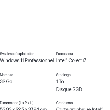
malveillants, rançongiciels et virus) avec la sécurité intégrée au
niveau du matériel de HP Sure Click.[7]
Gestion facilitée
Obtenez les mises à jour dont vous avez besoin plus rapidement
grâce à HP Support Assistant.[8]
Système d’exploitation
Processeur
Windows 11 Professionnel
Intel® Core™ i7
Mémoire
Stockage
32 Go
1 To
Disque SSD
Dimensions (L x P x H)
Graphisme
53,93 x 22,5 x 37,94 cm
Carte graphique Intel®