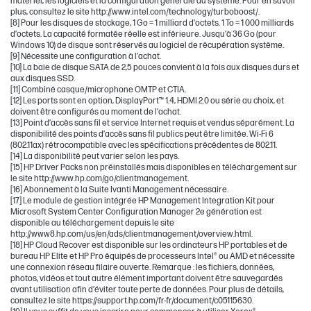
matériel, les logiciels et la configuration générale du système. Pour en savoir
plus, consultez le site http://www.intel.com/technology/turboboost/.
[8] Pour les disques de stockage, 1 Go = 1 milliard d’octets. 1 To = 1 000 milliards
d’octets. La capacité formatée réelle est inférieure. Jusqu’à 36 Go (pour
Windows 10) de disque sont réservés au logiciel de récupération système.
[9] Nécessite une configuration à l’achat.
[10] La baie de disque SATA de 2,5 pouces convient à la fois aux disques durs et
aux disques SSD.
[11] Combiné casque/microphone OMTP et CTIA.
[12] Les ports sont en option, DisplayPort™ 1.4, HDMI 2.0 ou série au choix, et
doivent être configurés au moment de l’achat.
[13] Point d’accès sans fil et service Internet requis et vendus séparément. La
disponibilité des points d’accès sans fil publics peut être limitée. Wi-Fi 6
(802.11ax) rétrocompatible avec les spécifications précédentes de 802.11.
[14] La disponibilité peut varier selon les pays.
[15] HP Driver Packs non préinstallés mais disponibles en téléchargement sur
le site http://www.hp.com/go/clientmanagement.
[16] Abonnement à la Suite Ivanti Management nécessaire.
[17] Le module de gestion intégrée HP Management Integration Kit pour
Microsoft System Center Configuration Manager 2e génération est
disponible au téléchargement depuis le site
http://www8.hp.com/us/en/ads/clientmanagement/overview.html.
[18] HP Cloud Recover est disponible sur les ordinateurs HP portables et de
bureau HP Elite et HP Pro équipés de processeurs Intel® ou AMD et nécessite
une connexion réseau filaire ouverte. Remarque : les fichiers, données,
photos, vidéos et tout autre élément important doivent être sauvegardés
avant utilisation afin d’éviter toute perte de données. Pour plus de détails,
consultez le site https://support.hp.com/fr-fr/document/c05115630.