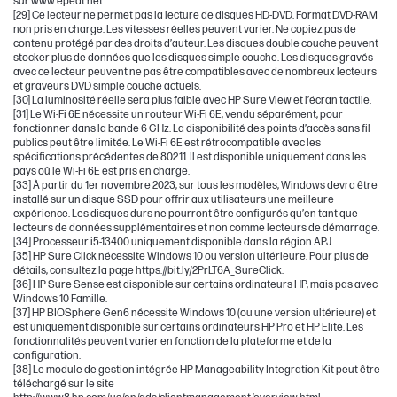
sur www.epeat.net.
[29] Ce lecteur ne permet pas la lecture de disques HD-DVD. Format DVD-RAM
non pris en charge. Les vitesses réelles peuvent varier. Ne copiez pas de
contenu protégé par des droits d’auteur. Les disques double couche peuvent
stocker plus de données que les disques simple couche. Les disques gravés
avec ce lecteur peuvent ne pas être compatibles avec de nombreux lecteurs
et graveurs DVD simple couche actuels.
[30] La luminosité réelle sera plus faible avec HP Sure View et l’écran tactile.
[31] Le Wi-Fi 6E nécessite un routeur Wi-Fi 6E, vendu séparément, pour
fonctionner dans la bande 6 GHz. La disponibilité des points d’accès sans fil
publics peut être limitée. Le Wi-Fi 6E est rétrocompatible avec les
spécifications précédentes de 802.11. Il est disponible uniquement dans les
pays où le Wi-Fi 6E est pris en charge.
[33] À partir du 1er novembre 2023, sur tous les modèles, Windows devra être
installé sur un disque SSD pour offrir aux utilisateurs une meilleure
expérience. Les disques durs ne pourront être configurés qu’en tant que
lecteurs de données supplémentaires et non comme lecteurs de démarrage.
[34] Processeur i5-13400 uniquement disponible dans la région APJ.
[35] HP Sure Click nécessite Windows 10 ou version ultérieure. Pour plus de
détails, consultez la page https://bit.ly/2PrLT6A_SureClick.
[36] HP Sure Sense est disponible sur certains ordinateurs HP, mais pas avec
Windows 10 Famille.
[37] HP BIOSphere Gen6 nécessite Windows 10 (ou une version ultérieure) et
est uniquement disponible sur certains ordinateurs HP Pro et HP Elite. Les
fonctionnalités peuvent varier en fonction de la plateforme et de la
configuration.
[38] Le module de gestion intégrée HP Manageability Integration Kit peut être
téléchargé sur le site