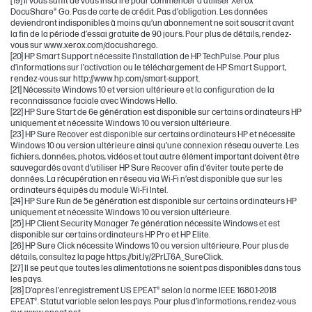
[19] Il vous suffit de vous inscrire pour commencer à utiliser Xerox®
DocuShare® Go. Pas de carte de crédit. Pas d’obligation. Les données
deviendront indisponibles à moins qu’un abonnement ne soit souscrit avant
la fin de la période d’essai gratuite de 90 jours. Pour plus de détails, rendez-
vous sur www.xerox.com/docusharego.
[20] HP Smart Support nécessite l’installation de HP TechPulse. Pour plus
d’informations sur l’activation ou le téléchargement de HP Smart Support,
rendez-vous sur http://www.hp.com/smart-support.
[21] Nécessite Windows 10 et version ultérieure et la configuration de la
reconnaissance faciale avec Windows Hello.
[22] HP Sure Start de 6e génération est disponible sur certains ordinateurs HP
uniquement et nécessite Windows 10 ou version ultérieure.
[23] HP Sure Recover est disponible sur certains ordinateurs HP et nécessite
Windows 10 ou version ultérieure ainsi qu’une connexion réseau ouverte. Les
fichiers, données, photos, vidéos et tout autre élément important doivent être
sauvegardés avant d’utiliser HP Sure Recover afin d’éviter toute perte de
données. La récupération en réseau via Wi-Fi n’est disponible que sur les
ordinateurs équipés du module Wi-Fi Intel.
[24] HP Sure Run de 5e génération est disponible sur certains ordinateurs HP
uniquement et nécessite Windows 10 ou version ultérieure.
[25] HP Client Security Manager 7e génération nécessite Windows et est
disponible sur certains ordinateurs HP Pro et HP Elite.
[26] HP Sure Click nécessite Windows 10 ou version ultérieure. Pour plus de
détails, consultez la page https://bit.ly/2PrLT6A_SureClick.
[27] Il se peut que toutes les alimentations ne soient pas disponibles dans tous
les pays.
[28] D’après l’enregistrement US EPEAT® selon la norme IEEE 1680.1-2018
EPEAT®. Statut variable selon les pays. Pour plus d’informations, rendez-vous