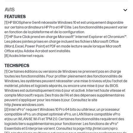
AVIS
FEATURES
[1] HP BIOSphere Gen6 nécessite Windows 10 et est uniquement disponible
sur certains ordinateurs HP Pro et HP Elite. Les fonctionnalités peuvent varier
en fonction de la plateforme et de la configuration.
[7] HP Sure Click prend en charge Microsoft® Internet Explorer et Chromium™.
Les pièces jointes prises en charge incluent les fichiers Microsoft Office
(Word, Excel, Power Point) et PDF en mode lecture seule lorsque Microsoft
Office et/ou Adobe Acrobat sont installés.
[8] Accès Internet requis.
TECHSPECS
[1] Certaines éditions ou versions de Windows ne prennent pas en charge
toutes les fonctionnalités. Pour profiter pleinement des fonctionnalités de
Windows, les systèmes peuvent nécessiter une mise à niveau et/ou l’achat de
matériel, pilotes et logiciels séparés, ou encore une mise à jour du BIOS.
Windows est automatiquement mis à jour et activé. Internet haute vitesse et
compte Microsoft requis. Des frais de FAI et des dépenses supplémentaires
peuvent s’appliquer pour les mises à jour. Consultez le site
http://www.windows.com.
[2] Intel vPro® requiert Windows 10 Pro 64 bits ou ultérieur, un processeur
compatible vPro, un chipset optimisé vPro, un LAN filaire compatible vPro
et/ou un WLAN 6E Wi-Fi et TPM 2.0. Certaines fonctionnalités requièrent des
logiciels tiers supplémentaires pour fonctionner. Les fonctions de vPro®
Essentials et Enterprise varient. Consultez la page http://intel.com/vpro.