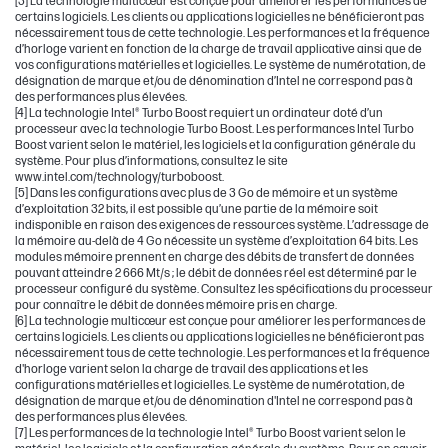
[3] La technologie multicœur est conçue pour améliorer les performances de
certains logiciels. Les clients ou applications logicielles ne bénéficieront pas
nécessairement tous de cette technologie. Les performances et la fréquence
d’horloge varient en fonction de la charge de travail applicative ainsi que de
vos configurations matérielles et logicielles. Le système de numérotation, de
désignation de marque et/ou de dénomination d’Intel ne correspond pas à
des performances plus élevées.
[4] La technologie Intel® Turbo Boost requiert un ordinateur doté d’un
processeur avec la technologie Turbo Boost. Les performances Intel Turbo
Boost varient selon le matériel, les logiciels et la configuration générale du
système. Pour plus d’informations, consultez le site
www.intel.com/technology/turboboost.
[5] Dans les configurations avec plus de 3 Go de mémoire et un système
d’exploitation 32 bits, il est possible qu’une partie de la mémoire soit
indisponible en raison des exigences de ressources système. L’adressage de
la mémoire au-delà de 4 Go nécessite un système d’exploitation 64 bits. Les
modules mémoire prennent en charge des débits de transfert de données
pouvant atteindre 2 666 Mt/s ; le débit de données réel est déterminé par le
processeur configuré du système. Consultez les spécifications du processeur
pour connaître le débit de données mémoire pris en charge.
[6] La technologie multicœur est conçue pour améliorer les performances de
certains logiciels. Les clients ou applications logicielles ne bénéficieront pas
nécessairement tous de cette technologie. Les performances et la fréquence
d'horloge varient selon la charge de travail des applications et les
configurations matérielles et logicielles. Le système de numérotation, de
désignation de marque et/ou de dénomination d'Intel ne correspond pas à
des performances plus élevées.
[7] Les performances de la technologie Intel® Turbo Boost varient selon le