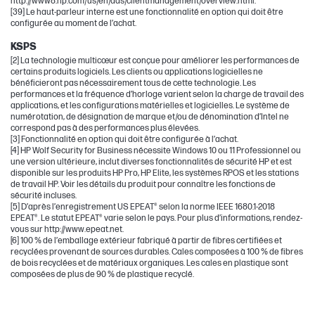
http://www8.hp.com/us/en/ads/clientmanagement/overview.html.
[39] Le haut-parleur interne est une fonctionnalité en option qui doit être
configurée au moment de l’achat.
KSPS
[2] La technologie multicœur est conçue pour améliorer les performances de
certains produits logiciels. Les clients ou applications logicielles ne
bénéficieront pas nécessairement tous de cette technologie. Les
performances et la fréquence d’horloge varient selon la charge de travail des
applications, et les configurations matérielles et logicielles. Le système de
numérotation, de désignation de marque et/ou de dénomination d’Intel ne
correspond pas à des performances plus élevées.
[3] Fonctionnalité en option qui doit être configurée à l’achat.
[4] HP Wolf Security for Business nécessite Windows 10 ou 11 Professionnel ou
une version ultérieure, inclut diverses fonctionnalités de sécurité HP et est
disponible sur les produits HP Pro, HP Elite, les systèmes RPOS et les stations
de travail HP. Voir les détails du produit pour connaître les fonctions de
sécurité incluses.
[5] D’après l’enregistrement US EPEAT® selon la norme IEEE 1680.1-2018
EPEAT®. Le statut EPEAT® varie selon le pays. Pour plus d’informations, rendez-
vous sur http://www.epeat.net.
[6] 100 % de l’emballage extérieur fabriqué à partir de fibres certifiées et
recyclées provenant de sources durables. Cales composées à 100 % de fibres
de bois recyclées et de matériaux organiques. Les cales en plastique sont
composées de plus de 90 % de plastique recyclé.