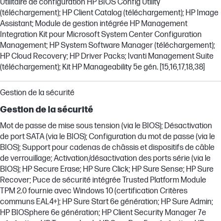
Utilitaire de configuration HP BIOS Config Utility
(téléchargement); HP Client Catalog (téléchargement); HP Image
Assistant; Module de gestion intégrée HP Management
Integration Kit pour Microsoft System Center Configuration
Management; HP System Software Manager (téléchargement);
HP Cloud Recovery; HP Driver Packs; Ivanti Management Suite
(téléchargement); Kit HP Manageability 5e gén. [15,16,17,18,38]
Gestion de la sécurité
Gestion de la sécurité
Mot de passe de mise sous tension (via le BIOS); Désactivation
de port SATA (via le BIOS); Configuration du mot de passe (via le
BIOS); Support pour cadenas de châssis et dispositifs de câble
de verrouillage; Activation/désactivation des ports série (via le
BIOS); HP Secure Erase; HP Sure Click; HP Sure Sense; HP Sure
Recover; Puce de sécurité intégrée Trusted Platform Module
TPM 2.0 fournie avec Windows 10 (certification Critères
communs EAL4+); HP Sure Start 6e génération; HP Sure Admin;
HP BIOSphere 6e génération; HP Client Security Manager 7e