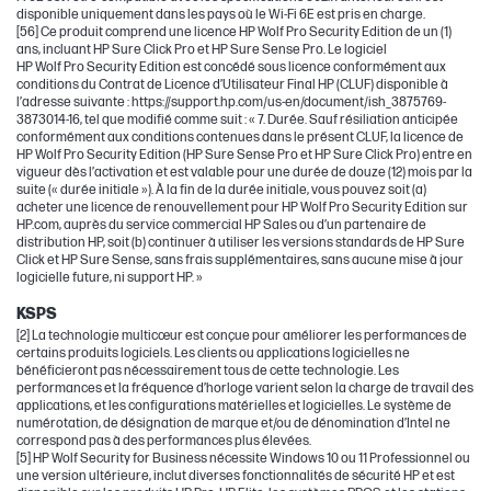
disponible uniquement dans les pays où le Wi-Fi 6E est pris en charge.
[56] Ce produit comprend une licence HP Wolf Pro Security Edition de un (1)
ans, incluant HP Sure Click Pro et HP Sure Sense Pro. Le logiciel
HP Wolf Pro Security Edition est concédé sous licence conformément aux
conditions du Contrat de Licence d’Utilisateur Final HP (CLUF) disponible à
l’adresse suivante : https://support.hp.com/us-en/document/ish_3875769-
3873014-16, tel que modifié comme suit : « 7. Durée. Sauf résiliation anticipée
conformément aux conditions contenues dans le présent CLUF, la licence de
HP Wolf Pro Security Edition (HP Sure Sense Pro et HP Sure Click Pro) entre en
vigueur dès l’activation et est valable pour une durée de douze (12) mois par la
suite (« durée initiale »). À la fin de la durée initiale, vous pouvez soit (a)
acheter une licence de renouvellement pour HP Wolf Pro Security Edition sur
HP.com, auprès du service commercial HP Sales ou d’un partenaire de
distribution HP, soit (b) continuer à utiliser les versions standards de HP Sure
Click et HP Sure Sense, sans frais supplémentaires, sans aucune mise à jour
logicielle future, ni support HP. »
KSPS
[2] La technologie multicœur est conçue pour améliorer les performances de
certains produits logiciels. Les clients ou applications logicielles ne
bénéficieront pas nécessairement tous de cette technologie. Les
performances et la fréquence d’horloge varient selon la charge de travail des
applications, et les configurations matérielles et logicielles. Le système de
numérotation, de désignation de marque et/ou de dénomination d’Intel ne
correspond pas à des performances plus élevées.
[5] HP Wolf Security for Business nécessite Windows 10 ou 11 Professionnel ou
une version ultérieure, inclut diverses fonctionnalités de sécurité HP et est