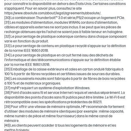
pour connaître la disponibilité en dehors des États-Unis. Certaines conditions
s’appliquent. Pour en savoir plus, consultez le site
https://www.absolute.com/about/legal/agreements/absolute/.
[30] La combinaison Thunderbolt™ 3.0 et série/PS/2 occupe un logement PCIe.
[31] Les modules d’alimentation, modules WWAN, cordons d’alimentation,
câbles et appareils externes ne sont pas inclus. Il se peut que les pièces de
rechange obtenues après l’achat ne soient pas à faible teneur en halogène.
[32] Le pourcentage de plastique océanique contenu dans chaque composant
varie en fonction du produit.
[33] Le pourcentage de contenu en plastique recyclé s’appuie sur la définition
de la norme IEEE 1680.1-2018.
[34] Le pourcentage de plastique en circuit fermé issu des déchets de
l’informatique et des télécommunications s’appuie sur la définition établie
par la norme IEEE 1680.1-2018.
[35] Emballage de la caisse extérieure et cales en carton ondulé fabriqués à
100 % à partir de fibres recyclées et certifiées issues de sources durables.
[36] Les coussinets moulés sont fabriqués à partir de fibres de bois recyclées
à 100 % et de matériaux organiques.
[37] myHP requiert un système d’exploitation Windows.
[38] Point d’accès sans fil et service Internet requis et vendus séparément. La
disponibilité des points d’accès sans fil publics peut être limitée. Le Wi-Fi 6 est
rétrocompatible avec les spécifications précédentes de 802.11.
[39] Pour offrir une vitesse de mémoire optimale, HP recommande fortement
d’utiliser des modules de mémoire identiques (par exemple : même capacité,
même numéro de pièce et même fournisseur) dans le même canal de
mémoire.
[40] Les clients peuvent accéder à tous les logements de mémoire et les
mettre à niveau.