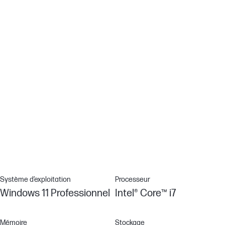
Protégez les processus de sécurité stratégiques
Poursuivez l’exécution de vos applications et processus
stratégiques même si des programmes malveillants tentent de
les arrêter grâce au système de protection avec fonction
d’autoréparation de HP Sure Run.
Naviguez en toute confiance
Renforcez la protection de votre ordinateur contre les menaces
(sites Web, pièces jointes Microsoft Office et PDF, logiciels
malveillants, rançongiciels et virus) avec la sécurité intégrée au
niveau du matériel de HP Sure Click.[4]
Système d’exploitation
Processeur
Windows 11 Professionnel
Intel® Core™ i7
Mémoire
Stockage