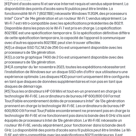
[41] Point d’accès sans fil et service Internet requis et vendus séparément. La
disponibilité des points d’accès sans fil publics peut être limitée. La
fonctionnalité Wi-Fi 7 (802.11BE) nécessite Windows 11 2024, des processeurs
Intel® Core™ de 14e génération et un routeur Wi-Fi 7, vendus séparément. Le
Wi-Fi 7 est rétro-compatible avec les spécifications précédentes de 802.11.
Disponible dans les pays où le Wi-Fi 7 est pris en charge. La spécification
802.11BE est une spécification temporaire. Si la spécification définitive diffère
de cette spécification temporaire, la capacité de l’appareil à communiquer
avec d’autres appareils 802.11BE peut s’en trouver affectée.
[42] Le disque SSD TLC M.2 de 256 Go est uniquement disponible avec les
processeurs de 12e génération.
[43] La carte graphique T400 de 2 Go est uniquement disponible avec des
processeurs de 12e génération.
[44] À compter du 1er novembre 2023, toutes les expéditions nécessiteront
l’installation de Windows sur un disque SSD afin d’offrir aux utilisateurs une
expérience optimale. Les disques HDD pourront uniquement être configurés
en tant que disques de données supplémentaires et non pas en tant que
disques de démarrage.
[45] Tous les ordinateurs HP G9 Mini et tout-en-un prennent en charge la
technologie Wi-Fi 6E. Les ordinateurs de bureau HP 600/800 G9 Format
Tour/Faible encombrement dotés de processeurs Intel® de 13e génération
prennent en charge la technologie Wi-Fi 6E. Les ordinateurs de bureau HP
600/800 G9 Format Tour/Faible encombrement ne prennent pas en charge la
technologie Wi-Fi 6E et ne fonctionnent pas dans la bande des 6 GHz s’ils sont
équipés de processeurs Intel de 12e génération. Le Wi-Fi 6E nécessite un
routeur Wi-Fi 6E, vendu séparément, pour fonctionner dans la bande des 6
GHz. La disponibilité des points d’accès sans fil publics peut être limitée. Le Wi-
Fi 6E est rétro-compatible avec les spécifications 802.11 antérieures. Il est