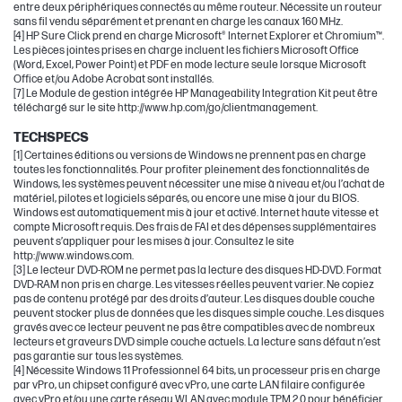
entre deux périphériques connectés au même routeur. Nécessite un routeur
sans fil vendu séparément et prenant en charge les canaux 160 MHz.
[4] HP Sure Click prend en charge Microsoft® Internet Explorer et Chromium™.
Les pièces jointes prises en charge incluent les fichiers Microsoft Office
(Word, Excel, Power Point) et PDF en mode lecture seule lorsque Microsoft
Office et/ou Adobe Acrobat sont installés.
[7] Le Module de gestion intégrée HP Manageability Integration Kit peut être
téléchargé sur le site http://www.hp.com/go/clientmanagement.
TECHSPECS
[1] Certaines éditions ou versions de Windows ne prennent pas en charge
toutes les fonctionnalités. Pour profiter pleinement des fonctionnalités de
Windows, les systèmes peuvent nécessiter une mise à niveau et/ou l’achat de
matériel, pilotes et logiciels séparés, ou encore une mise à jour du BIOS.
Windows est automatiquement mis à jour et activé. Internet haute vitesse et
compte Microsoft requis. Des frais de FAI et des dépenses supplémentaires
peuvent s’appliquer pour les mises à jour. Consultez le site
http://www.windows.com.
[3] Le lecteur DVD-ROM ne permet pas la lecture des disques HD-DVD. Format
DVD-RAM non pris en charge. Les vitesses réelles peuvent varier. Ne copiez
pas de contenu protégé par des droits d’auteur. Les disques double couche
peuvent stocker plus de données que les disques simple couche. Les disques
gravés avec ce lecteur peuvent ne pas être compatibles avec de nombreux
lecteurs et graveurs DVD simple couche actuels. La lecture sans défaut n’est
pas garantie sur tous les systèmes.
[4] Nécessite Windows 11 Professionnel 64 bits, un processeur pris en charge
par vPro, un chipset configuré avec vPro, une carte LAN filaire configurée
avec vPro et/ou une carte réseau WLAN avec module TPM 2.0 pour bénéficier