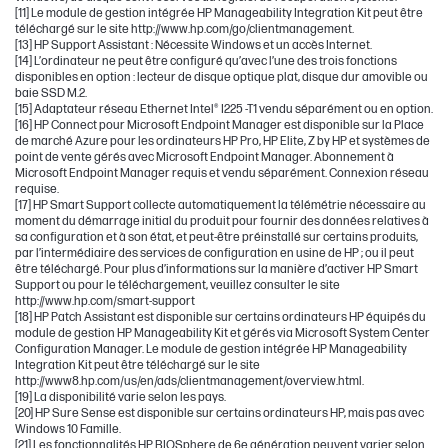
[11] Le module de gestion intégrée HP Manageability Integration Kit peut être
téléchargé sur le site http://www.hp.com/go/clientmanagement.
[13] HP Support Assistant : Nécessite Windows et un accès Internet.
[14] L’ordinateur ne peut être configuré qu’avec l’une des trois fonctions
disponibles en option : lecteur de disque optique plat, disque dur amovible ou
baie SSD M.2.
[15] Adaptateur réseau Ethernet Intel® I225 -T1 vendu séparément ou en option.
[16] HP Connect pour Microsoft Endpoint Manager est disponible sur la Place
de marché Azure pour les ordinateurs HP Pro, HP Elite, Z by HP et systèmes de
point de vente gérés avec Microsoft Endpoint Manager. Abonnement à
Microsoft Endpoint Manager requis et vendu séparément. Connexion réseau
requise.
[17] HP Smart Support collecte automatiquement la télémétrie nécessaire au
moment du démarrage initial du produit pour fournir des données relatives à
sa configuration et à son état, et peut-être préinstallé sur certains produits,
par l’intermédiaire des services de configuration en usine de HP ; ou il peut
être téléchargé. Pour plus d’informations sur la manière d’activer HP Smart
Support ou pour le téléchargement, veuillez consulter le site
http://www.hp.com/smart-support
[18] HP Patch Assistant est disponible sur certains ordinateurs HP équipés du
module de gestion HP Manageability Kit et gérés via Microsoft System Center
Configuration Manager. Le module de gestion intégrée HP Manageability
Integration Kit peut être téléchargé sur le site
http://www8.hp.com/us/en/ads/clientmanagement/overview.html.
[19] La disponibilité varie selon les pays.
[20] HP Sure Sense est disponible sur certains ordinateurs HP, mais pas avec
Windows 10 Famille.
[21] Les fonctionnalités HP BIOSphere de 6e génération peuvent varier selon