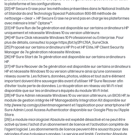
la plateforme et les configurations.
[22] HP Secure Erase pour les méthodes présentées dans le National Institute
of Standards and Technology Special Publication 800-88 méthode de
nettoyage « clear ». HP Secure Erase ne prend pas en charge les plateformes
avec mémoire Intel® Optane™.
[23] HP Sure Run de 5e génération est disponible sur certains ordinateurs HP
uniquement et nécessite Windows 10 ou version ultérieure.
[24] HP Sure Click nécessite Windows 10 Professionnel ou Enterprise. Pour
plus de détails, consultez la page https://bit.ly/2PrLT6A_SureClick.
[25] Proposé sur certains ordinateurs HP Pro et HP Elite, HP Client Security
Manager de 7e génération nécessite Windows.
[26] HP Sure Start de 7e génération est disponible sur certains ordinateurs
HP.
[27] HP Sure Recover de 5e génération est disponible sur certains ordinateurs
HP et nécessite Windows 10 ou version ultérieure ainsi qu’une connexion
réseau ouverte. Les fichiers, données, photos, vidéos et tout autre élément
important doivent être sauvegardés avant d’utiliser HP Sure Recover afin
d’éviter toute perte de données. La récupération en réseau via Wi-Fi n’est
disponible que sur les ordinateurs équipés du module Wi-Fi Intel.
[28] HP Sure Admin nécessite Windows 10 ou version ultérieure, un BIOS HP, le
module de gestion intégrée HP Manageability Integration Kit disponible sur
http://www.hp.com/go/clientmanagement et l’application pour smartphone HP
Sure Admin Local Access Authenticator disponible sur Google Play ou l’Apple
Store.
[29] Le module micrologiciel Absolute est expédié désactivé et ne peut être
activé qu’avec l’achat d’un abonnement de licence et l’activation complète de
l’agent logiciel. Les abonnements de licence peuvent être souscrits pour des
périodes d’une à plusieurs années. Le service est limité. Contactez Absolute