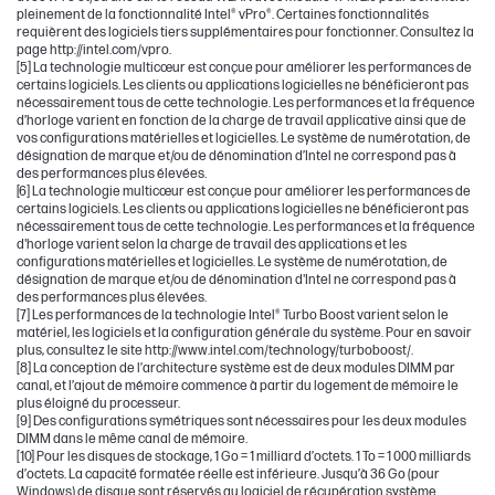
pleinement de la fonctionnalité Intel® vPro®. Certaines fonctionnalités
requièrent des logiciels tiers supplémentaires pour fonctionner. Consultez la
page http://intel.com/vpro.
[5] La technologie multicœur est conçue pour améliorer les performances de
certains logiciels. Les clients ou applications logicielles ne bénéficieront pas
nécessairement tous de cette technologie. Les performances et la fréquence
d’horloge varient en fonction de la charge de travail applicative ainsi que de
vos configurations matérielles et logicielles. Le système de numérotation, de
désignation de marque et/ou de dénomination d’Intel ne correspond pas à
des performances plus élevées.
[6] La technologie multicœur est conçue pour améliorer les performances de
certains logiciels. Les clients ou applications logicielles ne bénéficieront pas
nécessairement tous de cette technologie. Les performances et la fréquence
d'horloge varient selon la charge de travail des applications et les
configurations matérielles et logicielles. Le système de numérotation, de
désignation de marque et/ou de dénomination d'Intel ne correspond pas à
des performances plus élevées.
[7] Les performances de la technologie Intel® Turbo Boost varient selon le
matériel, les logiciels et la configuration générale du système. Pour en savoir
plus, consultez le site http://www.intel.com/technology/turboboost/.
[8] La conception de l’architecture système est de deux modules DIMM par
canal, et l’ajout de mémoire commence à partir du logement de mémoire le
plus éloigné du processeur.
[9] Des configurations symétriques sont nécessaires pour les deux modules
DIMM dans le même canal de mémoire.
[10] Pour les disques de stockage, 1 Go = 1 milliard d’octets. 1 To = 1 000 milliards
d’octets. La capacité formatée réelle est inférieure. Jusqu’à 36 Go (pour
Windows) de disque sont réservés au logiciel de récupération système.