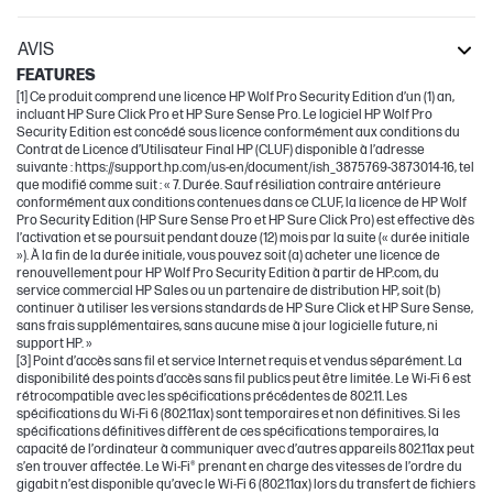
AVIS
FEATURES
[1] Ce produit comprend une licence HP Wolf Pro Security Edition d’un (1) an,
incluant HP Sure Click Pro et HP Sure Sense Pro. Le logiciel HP Wolf Pro
Security Edition est concédé sous licence conformément aux conditions du
Contrat de Licence d’Utilisateur Final HP (CLUF) disponible à l’adresse
suivante : https://support.hp.com/us-en/document/ish_3875769-3873014-16, tel
que modifié comme suit : « 7. Durée. Sauf résiliation contraire antérieure
conformément aux conditions contenues dans ce CLUF, la licence de HP Wolf
Pro Security Edition (HP Sure Sense Pro et HP Sure Click Pro) est effective dès
l’activation et se poursuit pendant douze (12) mois par la suite (« durée initiale
»). À la fin de la durée initiale, vous pouvez soit (a) acheter une licence de
renouvellement pour HP Wolf Pro Security Edition à partir de HP.com, du
service commercial HP Sales ou un partenaire de distribution HP, soit (b)
continuer à utiliser les versions standards de HP Sure Click et HP Sure Sense,
sans frais supplémentaires, sans aucune mise à jour logicielle future, ni
support HP. »
[3] Point d’accès sans fil et service Internet requis et vendus séparément. La
disponibilité des points d’accès sans fil publics peut être limitée. Le Wi-Fi 6 est
rétrocompatible avec les spécifications précédentes de 802.11. Les
spécifications du Wi-Fi 6 (802.11ax) sont temporaires et non définitives. Si les
spécifications définitives diffèrent de ces spécifications temporaires, la
capacité de l’ordinateur à communiquer avec d’autres appareils 802.11ax peut
s’en trouver affectée. Le Wi-Fi® prenant en charge des vitesses de l’ordre du
gigabit n’est disponible qu’avec le Wi-Fi 6 (802.11ax) lors du transfert de fichiers