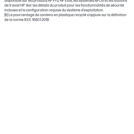
disponible sur les produits HP Pro, HP Elite, les systèmes RPOS et les stations
de travail HP. Voir les détails du produit pour les fonctionnalités de sécurité
incluses et la configuration requise du système d’exploitation.
[6] Le pourcentage de contenu en plastique recyclé s’appuie sur la définition
de la norme IEEE 1680.1-2018.