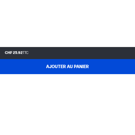
CHF 25.92
TTC
AJOUTER AU PANIER
FAQ
MY HP
INSTANT INK