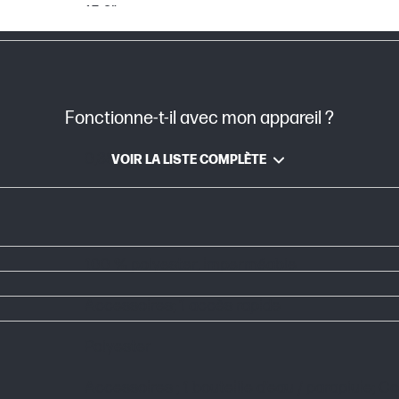
15.6"
Fonctionne-t-il avec mon appareil ?
0,38 kg
0,38 kg
VOIR LA LISTE COMPLÈTE
100 % polyester, imperméable
Accessoires; 1 accès rapide
Polyester
Accessoires ; 1 bouteille d’eau / parapluie;