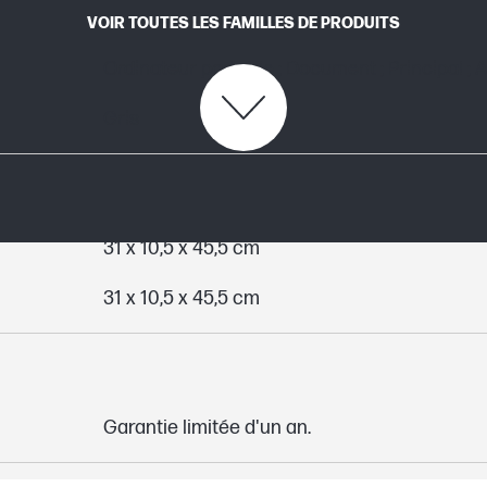
portable ; Passant pour stylo
VOIR TOUTES LES FAMILLES DE PRODUITS
Ordinateur portable ; Document ; Principal ;
Gris
31 x 10,5 x 45,5 cm
31 x 10,5 x 45,5 cm
Garantie limitée d'un an.