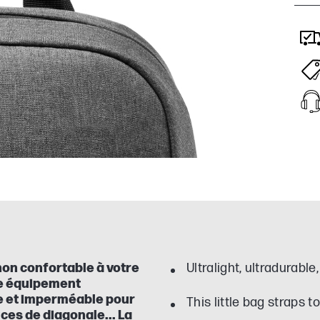
non confortable à votre
Ultralight, ultradurabl
tre équipement
e et imperméable pour
This little bag straps 
uces de diagonale... La