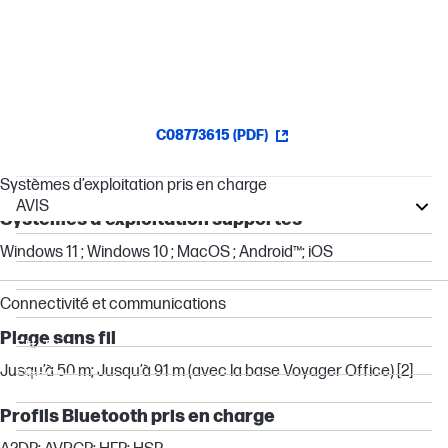
informatique, ces écouteurs ont été conçus pour la
communication. Ils sont optimisés et certifiés pour fonctionner
avec les principaux prestataires de réunions virtuelles.[4]
C08773615 (PDF)
Systèmes d’exploitation pris en charge
AVIS
Systèmes d'exploitation supportés
ZBook
Windows 11 ; Windows 10 ; MacOS ; Android™; iOS
Elite
Z
Connectivité et communications
Pro
Plage sans fil
EliteBook
Jusqu’à 50 m; Jusqu’à 91 m (avec la base Voyager Office) [2]
EliteOne
Audio Accessories
Profils Bluetooth pris en charge
Victus by HP