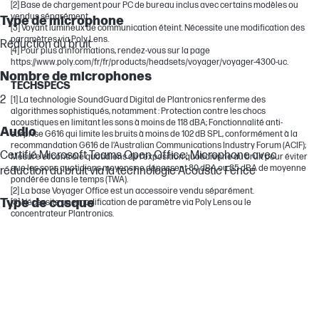
[2] Base de chargement pour PC de bureau inclus avec certains modèles ou
vendus séparément.
Type de microphone
[3] Voyant lumineux de communication éteint. Nécessite une modification des
paramètres via Poly Lens.
Réduction du bruit
[4] Pour plus d’informations, rendez-vous sur la page
https://www.poly.com/fr/fr/products/headsets/voyager/voyager-4300-uc.
Nombre de microphones
TECHSPECS
2
[1] La technologie SoundGuard Digital de Plantronics renferme des
algorithmes sophistiqués, notamment : Protection contre les chocs
acoustiques en limitant les sons à moins de 118 dBA; Fonctionnalité anti-
Audio
surprise G616 qui limite les bruits à moins de 102 dB SPL, conformément à la
recommandation G616 de l’Australian Communications Industry Forum (ACIF);
Certifié Microsoft Teams Open Office; Microphone avec
Mesure et contrôle quotidiens de l’exposition quotidienne au bruit pour éviter
que les sons quotidiens moyens ne dépassent 80 dBA ou 85 dBA de moyenne
réduction du bruit via la technologie Acoustic Fence
pondérée dans le temps (TWA).
[2] La base Voyager Office est un accessoire vendu séparément.
Type de casque
[3] Nécessite une modification de paramètre via Poly Lens ou le
concentrateur Plantronics.
Supra-auriculaire (stéréo)
Taille du haut-parleur
32 mm
Alertes vocales