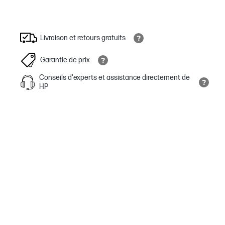
Livraison et retours gratuits
Garantie de prix
Conseils d'experts et assistance directement de
HP
Éloignez-vous de votre bureau
Vous pouvez parler en même temps que vous marchez grâce à
une portée sans fil en Bluetooth® pouvant atteindre 50 mètres
avec l’adaptateur USB BT700 inclus.
C’est vous qui décidez
Restez productif grâce à jusqu’à 24 heures d’autonomie sans fil.
[3]