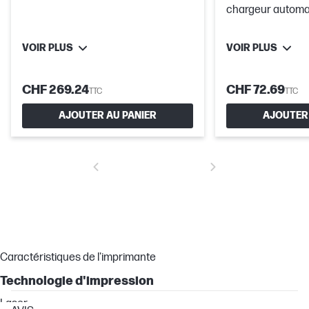
chargeur automa
documents HP 3
VOIR PLUS
VOIR PLUS
CHF 269.24
CHF 72.69
TTC
TTC
AJOUTER AU PANIER
AJOUTER 
Caractéristiques de l'imprimante
Technologie d'impression
Laser