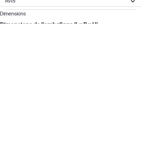
AVIS
LaserJet Enterprise
Dimensions
LaserJet Flow
Dimensions de l'emballage (L x P x H)
590 x 245 x 332 mm
Cartouches et têtes d'impression
Note pour le rendement en nombre de pages
La durée de vie du kit de maintenance varie en fonction de la
durée moyenne de la tâche.
Nombre total de pages (noir et blanc)
200 000 pages
Rendement en monochrome
200000