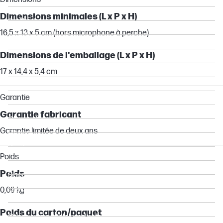
ZBook
Dimensions minimales (L x P x H)
ProBook
16,5 x 13 x 5 cm (hors microphone à perche)
EliteBook
Dragonfly
Dimensions de l'emballage (L x P x H)
Elite
17 x 14,4 x 5,4 cm
Z
Pro
Garantie
Essential
Garantie fabricant
Chromebook
Garantie limitée de deux ans
Flexible
Pavilion
Poids
Envy
Poids
Spectre
Chromebox
0,09 kg
Mobile Thin Client
Poids du carton/paquet
Other compatible products