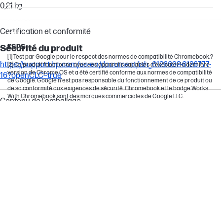
0,21 kg
EliteDesk
OMEN
Certification et conformité
ENVY
KSPS
Sécurité du produit
[1] Test par Google pour le respect des normes de compatibilité Chromebook.?
https://support.hp.com/us-en/document/ish_6126692-6126777-
[2] Ce produit fonctionne avec des appareils capables d’exécuter la dernière
version de Chrome OS et a été certifié conforme aux normes de compatibilité
16?openCLC=true
de Google. Google n’est pas responsable du fonctionnement de ce produit ou
de sa conformité aux exigences de sécurité. Chromebook et le badge Works
With Chromebook sont des marques commerciales de Google LLC.
Contenu de l'emballage
Contenu de l’emballage
Casque; Guide de démarrage rapide; Garantie