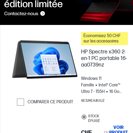
Économisez 50 CHF
sur les accessoires
HP Spectre x360 2-
en-1 PC portable 16-
aa0739nz
Windows 11
Famille
Intel® Core™
Ultra 7 - 155H
16 Go
RAM
1 To Disque
9E324EA#UUZ
COMPARER CE PRODUIT
SSD
16" 3K OLED Écran
Passer pour comparer
tactile, 120Hz, 0.2MS
STOCK
Temps de
ÉPUISÉ
réponse
Carte
VOIR
graphique Intel®
CHF
PRODUIT