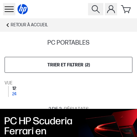
RETOUR À
ACCUEIL
PC PORTABLES
TRIER ET FILTRER
(
2
)
VUE
12
24
2
DE 2
RÉSULTATS