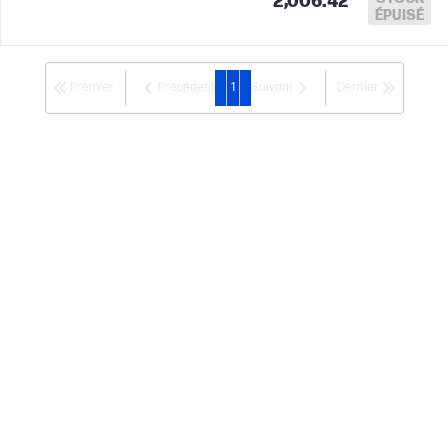
2,006.42
ÉPUISÉ
portable Intel® Evo™
Premier
Précédent
1
Suivant
Dernier