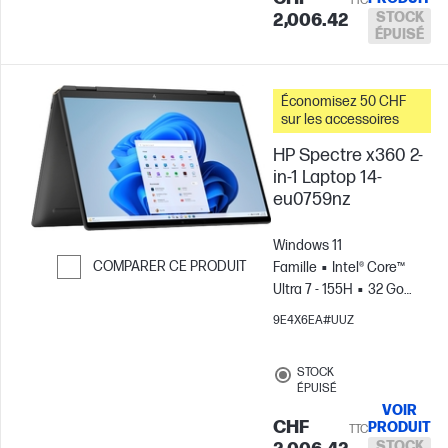
TTC
Arc™
Ordinateur
STOCK
2,006.42
ÉPUISÉ
portable Intel® Evo™
Économisez 50 CHF
sur les accessoires
HP Spectre x360 2-
in-1 Laptop 14-
eu0759nz
Windows 11
COMPARER CE PRODUIT
Famille
Intel® Core™
Ultra 7 - 155H
32 Go
Passer pour comparer
RAM
2 To Disque
9E4X6EA#UUZ
SSD
14" 3K OLED Écran
tactile, 120Hz, 0.2MS
STOCK
Temps de
ÉPUISÉ
réponse
Carte
VOIR
graphique Intel®
CHF
PRODUIT
TTC
Arc™
Ordinateur
STOCK