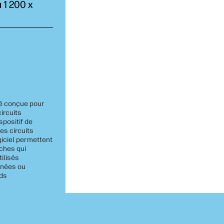
 1 200 x
té conçue pour
ircuits
spositif de
es circuits
giciel permettent
uches qui
tilisés
nnées ou
/ds