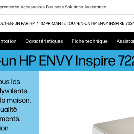
primantes
Accessoires
Business Solutions
Assistance
OUT-EN-UN PAR HP
IMPRIMANTE TOUT-EN-UN HP ENVY INSPIRE 7224
ntation
Caractéristiques
Fiche technique
Assista
-un HP ENVY Inspire 7
ous les
lyvalente.
 la maison,
ualité
uments.
ion