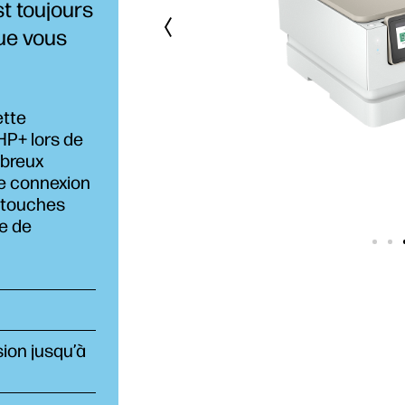
st toujours
ue vous
ette
HP+ lors de
mbreux
e connexion
artouches
ie de
ion jusqu’à