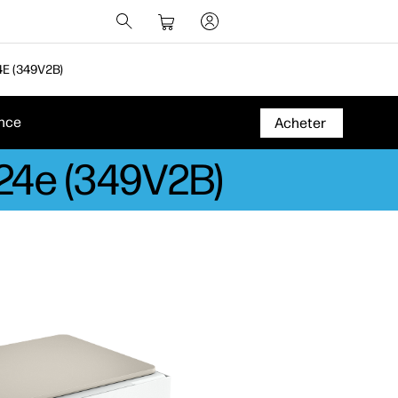
E (349V2B)
nce
Acheter
224e (349V2B)