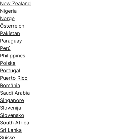
New Zealand
Nigeria
Norge
Österreich
Pakistan
Paraguay
Perú
Philippines
Polska
Portugal
Puerto Rico
România
Saudi Arabia
Singapore
Slovenija
Slovensko
South Africa
Sri Lanka
Suisse