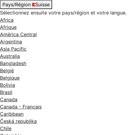
Pays/Région
Suisse
Sélectionnez ensuite votre pays/région et votre langue.
Africa
Afrique
América Central
Argentina
Asia Pacific
Australia
Bangladesh
België
Belgique
Bolivia
Brasil
Canada
Canada - Français
Caribbean
Česká republika
Chile