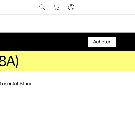
Acheter
8A)