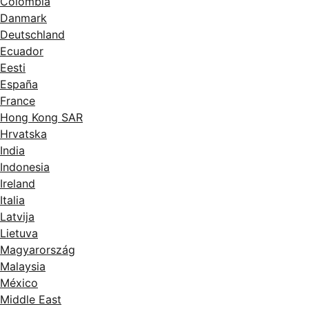
Colombia
Danmark
Deutschland
Ecuador
Eesti
España
France
Hong Kong SAR
Hrvatska
India
Indonesia
Ireland
Italia
Latvija
Lietuva
Magyarország
Malaysia
México
Middle East