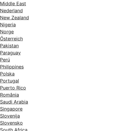
Middle East
Nederland
New Zealand
Nigeria
Norge
Österreich
Pakistan
Paraguay
Perú
Philippines
Polska
Portugal
Puerto Rico
România
Saudi Arabia
Singapore
Slovenija
Slovensko
South Africa