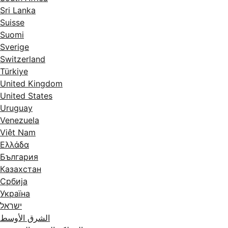
Sri Lanka
Suisse
Suomi
Sverige
Switzerland
Türkiye
United Kingdom
United States
Uruguay
Venezuela
Việt Nam
Ελλάδα
България
Казахстан
Србија
Україна
ישראל
الشرق الأوسط