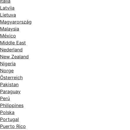
Italia
Latvija
Lietuva
Magyarország
Malaysia
México
Middle East
Nederland
New Zealand
Nigeria
Norge
Österreich
Pakistan
Paraguay
Perú
Philippines
Polska
Portugal
Puerto Rico