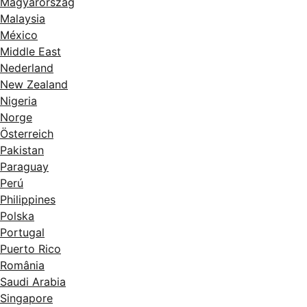
Magyarország
Malaysia
México
Middle East
Nederland
New Zealand
Nigeria
Norge
Österreich
Pakistan
Paraguay
Perú
Philippines
Polska
Portugal
Puerto Rico
România
Saudi Arabia
Singapore