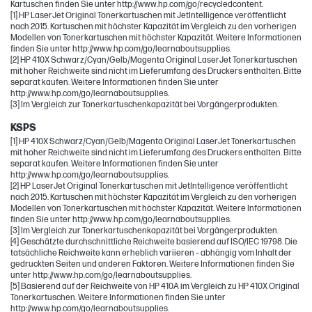
Kartuschen finden Sie unter http://www.hp.com/go/recycledcontent.
[1] HP LaserJet Original Tonerkartuschen mit JetIntelligence veröffentlicht
nach 2015. Kartuschen mit höchster Kapazität im Vergleich zu den vorherigen
Modellen von Tonerkartuschen mit höchster Kapazität. Weitere Informationen
finden Sie unter http://www.hp.com/go/learnaboutsupplies.
[2] HP 410X Schwarz/Cyan/Gelb/Magenta Original LaserJet Tonerkartuschen
mit hoher Reichweite sind nicht im Lieferumfang des Druckers enthalten. Bitte
separat kaufen. Weitere Informationen finden Sie unter
http://www.hp.com/go/learnaboutsupplies.
[3] Im Vergleich zur Tonerkartuschenkapazität bei Vorgängerprodukten.
KSPS
[1] HP 410X Schwarz/Cyan/Gelb/Magenta Original LaserJet Tonerkartuschen
mit hoher Reichweite sind nicht im Lieferumfang des Druckers enthalten. Bitte
separat kaufen. Weitere Informationen finden Sie unter
http://www.hp.com/go/learnaboutsupplies.
[2] HP LaserJet Original Tonerkartuschen mit JetIntelligence veröffentlicht
nach 2015. Kartuschen mit höchster Kapazität im Vergleich zu den vorherigen
Modellen von Tonerkartuschen mit höchster Kapazität. Weitere Informationen
finden Sie unter http://www.hp.com/go/learnaboutsupplies.
[3] Im Vergleich zur Tonerkartuschenkapazität bei Vorgängerprodukten.
[4] Geschätzte durchschnittliche Reichweite basierend auf ISO/IEC 19798. Die
tatsächliche Reichweite kann erheblich variieren – abhängig vom Inhalt der
gedruckten Seiten und anderen Faktoren. Weitere Informationen finden Sie
unter http://www.hp.com/go/learnaboutsupplies.
[5] Basierend auf der Reichweite von HP 410A im Vergleich zu HP 410X Original
Tonerkartuschen. Weitere Informationen finden Sie unter
http://www.hp.com/go/learnaboutsupplies.