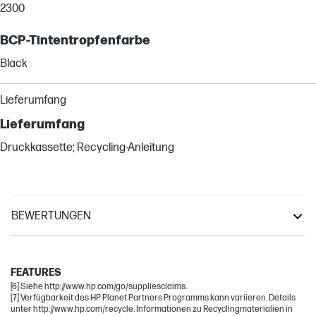
2300
BCP-Tintentropfenfarbe
Black
Lieferumfang
Lieferumfang
Druckkassette; Recycling-Anleitung
BEWERTUNGEN
LaserJet Pro
Other compatible products
FEATURES
[6] Siehe http://www.hp.com/go/suppliesclaims.
[7] Verfügbarkeit des HP Planet Partners Programms kann variieren. Details
unter http://www.hp.com/recycle. Informationen zu Recyclingmaterialien in