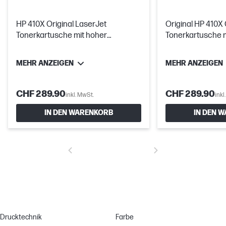
HP 410X Original LaserJet
Original HP 410X
Tonerkartusche mit hoher
Tonerkartusche m
Reichweite, Cyan
Reichweite
MEHR ANZEIGEN
MEHR ANZEIGEN
CHF 289.90
CHF 289.90
inkl. MwSt.
inkl
IN DEN WARENKORB
IN DEN 
Drucktechnik
Farbe