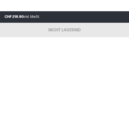
CHF 216.90
inkl. MwSt.
NICHT LAGERND
FAQs
MEIN HP
INSTANT INK
ÜBER UNS