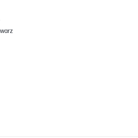
e
warz