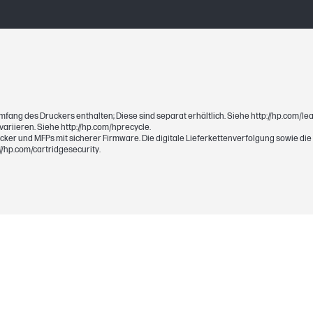
Schwarz
404S
Angegebener Wert für die Tonerreichweite g
mfang des Druckers enthalten; Diese sind separat erhältlich. Siehe http://hp.com/le
ariieren. Siehe http://hp.com/hprecycle.
Seiten kann durch die Betriebsumgebung, Dru
er und MFPs mit sicherer Firmware. Die digitale Lieferkettenverfolgung sowie die
/hp.com/cartridgesecurity.
verwendeten Medientypen und Medienformat
Black
1500 Seiten
Für dieses Produkt gilt eine Garantie auf Mat