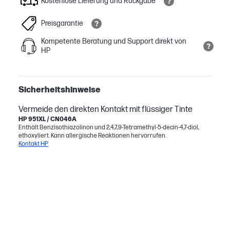
Kostenlose Lieferung und Rückgabe
Preisgarantie
Kompetente Beratung und Support direkt von
HP
Sicherheitshinweise
Vermeide den direkten Kontakt mit flüssiger Tinte
HP 951XL / CN046A
Enthält Benzisothiazolinon und 2,4,7,9-Tetramethyl-5-decin-4,7-diol,
ethoxyliert. Kann allergische Reaktionen hervorrufen.
Kontakt HP