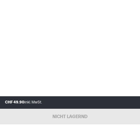
CHF 49.90
inkl. MwSt.
NICHT LAGERND