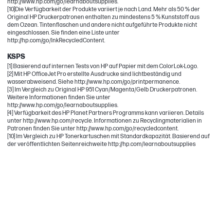
http://www.hp.com/go/learnaboutsupplies.
[10]Die Verfügbarkeit der Produkte variiert je nach Land. Mehr als 50 % der
Original HP Druckerpatronen enthalten zu mindestens 5 % Kunststoff aus
dem Ozean. Tintenflaschen und andere nicht aufgeführte Produkte nicht
eingeschlossen. Sie finden eine Liste unter
http://hp.com/go/InkRecycledContent.
KSPS
[1] Basierend auf internen Tests von HP auf Papier mit dem ColorLok-Logo.
[2] Mit HP OfficeJet Pro erstellte Ausdrucke sind lichtbeständig und
wasserabweisend. Siehe http://www.hp.com/go/printpermanence.
[3] Im Vergleich zu Original HP 951 Cyan/Magenta/Gelb Druckerpatronen.
Weitere Informationen finden Sie unter
http://www.hp.com/go/learnaboutsupplies.
[4] Verfügbarkeit des HP Planet Partners Programms kann variieren. Details
unter http://www.hp.com/recycle. Informationen zu Recyclingmaterialien in
Patronen finden Sie unter http://www.hp.com/go/recycledcontent.
[10] Im Vergleich zu HP Tonerkartuschen mit Standardkapazität. Basierend auf
der veröffentlichten Seitenreichweite http://hp.com/learnaboutsupplies