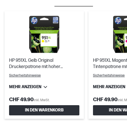
BESTSELLER
TINTE/TONER
HP 951XL Gelb Original
HP 951XL Magenta
Druckerpatrone mit hoher
Tintenpatrone mi
Reichweite
Sicherheitshinweise
Sicherheitshinweise
MEHR ANZEIGEN
MEHR ANZEIGEN
CHF 49.90
CHF 49.90
inkl. MwSt.
inkl. 
IN DEN WARENKORB
IN DEN 