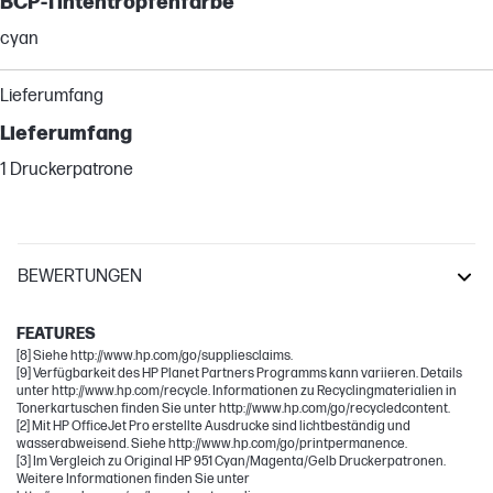
BCP-Tintentropfenfarbe
cyan
Lieferumfang
Lieferumfang
1 Druckerpatrone
BEWERTUNGEN
OfficeJet Pro
FEATURES
[8] Siehe http://www.hp.com/go/suppliesclaims.
[9] Verfügbarkeit des HP Planet Partners Programms kann variieren. Details
unter http://www.hp.com/recycle. Informationen zu Recyclingmaterialien in
Tonerkartuschen finden Sie unter http://www.hp.com/go/recycledcontent.
[2] Mit HP OfficeJet Pro erstellte Ausdrucke sind lichtbeständig und
wasserabweisend. Siehe http://www.hp.com/go/printpermanence.
[3] Im Vergleich zu Original HP 951 Cyan/Magenta/Gelb Druckerpatronen.
Weitere Informationen finden Sie unter