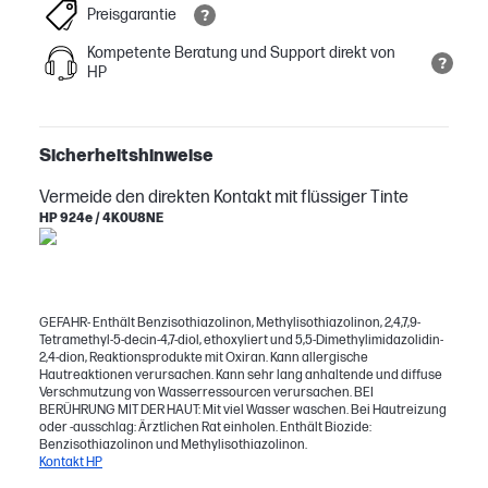
Preisgarantie
Kompetente Beratung und Support direkt von
HP
Sicherheitshinweise
Vermeide den direkten Kontakt mit flüssiger Tinte
HP 924e / 4K0U8NE
GEFAHR- Enthält Benzisothiazolinon, Methylisothiazolinon, 2,4,7,9-
Tetramethyl-5-decin-4,7-diol, ethoxyliert und 5,5-Dimethylimidazolidin-
2,4-dion, Reaktionsprodukte mit Oxiran. Kann allergische
Hautreaktionen verursachen. Kann sehr lang anhaltende und diffuse
Verschmutzung von Wasserressourcen verursachen. BEI
BERÜHRUNG MIT DER HAUT: Mit viel Wasser waschen. Bei Hautreizung
oder -ausschlag: Ärztlichen Rat einholen. Enthält Biozide:
Benzisothiazolinon und Methylisothiazolinon.
Kontakt HP