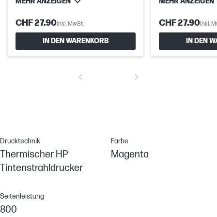
MEHR ANZEIGEN
MEHR ANZEIGEN
CHF 27.90
CHF 27.90
inkl. MwSt.
inkl. 
IN DEN WARENKORB
IN DEN 
Drucktechnik
Farbe
Thermischer HP
Magenta
Tintenstrahldrucker
Seitenleistung
800