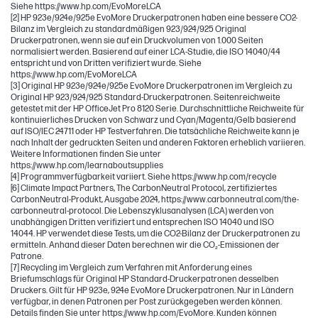
Siehe https://www.hp.com/EvoMoreLCA
[2] HP 923e/924e/925e EvoMore Druckerpatronen haben eine bessere CO2-
Bilanz im Vergleich zu standardmäßigen 923/924/925 Original
Druckerpatronen, wenn sie auf ein Druckvolumen von 1.000 Seiten
normalisiert werden. Basierend auf einer LCA-Studie, die ISO 14040/44
entspricht und von Dritten verifiziert wurde. Siehe
https://www.hp.com/EvoMoreLCA
[3] Original HP 923e/924e/925e EvoMore Druckerpatronen im Vergleich zu
Original HP 923/924/925 Standard-Druckerpatronen. Seitenreichweite
getestet mit der HP OfficeJet Pro 8120 Serie. Durchschnittliche Reichweite für
kontinuierliches Drucken von Schwarz und Cyan/Magenta/Gelb basierend
auf ISO/IEC 24711 oder HP Testverfahren. Die tatsächliche Reichweite kann je
nach Inhalt der gedruckten Seiten und anderen Faktoren erheblich variieren.
Weitere Informationen finden Sie unter
https://www.hp.com/learnaboutsupplies
[4] Programmverfügbarkeit variiert. Siehe https://www.hp.com/recycle
[6] Climate Impact Partners, The CarbonNeutral Protocol, zertifiziertes
CarbonNeutral-Produkt, Ausgabe 2024, https://www.carbonneutral.com/the-
carbonneutral-protocol. Die Lebenszyklusanalysen (LCA) werden von
unabhängigen Dritten verifiziert und entsprechen ISO 14040 und ISO
14044. HP verwendet diese Tests, um die CO2-Bilanz der Druckerpatronen zu
ermitteln. Anhand dieser Daten berechnen wir die CO₂-Emissionen der
Patrone.
[7] Recycling im Vergleich zum Verfahren mit Anforderung eines
Briefumschlags für Original HP Standard-Druckerpatronen desselben
Druckers. Gilt für HP 923e, 924e EvoMore Druckerpatronen. Nur in Ländern
verfügbar, in denen Patronen per Post zurückgegeben werden können.
Details finden Sie unter https://www.hp.com/EvoMore. Kunden können