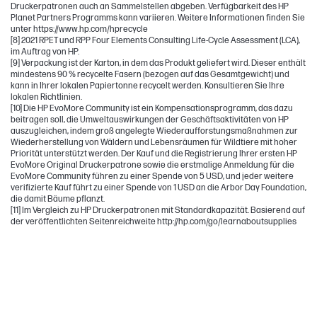
Druckerpatronen auch an Sammelstellen abgeben. Verfügbarkeit des HP
Planet Partners Programms kann variieren. Weitere Informationen finden Sie
unter https://www.hp.com/hprecycle
[8] 2021 RPET und RPP Four Elements Consulting Life-Cycle Assessment (LCA),
im Auftrag von HP.
[9] Verpackung ist der Karton, in dem das Produkt geliefert wird. Dieser enthält
mindestens 90 % recycelte Fasern (bezogen auf das Gesamtgewicht) und
kann in Ihrer lokalen Papiertonne recycelt werden. Konsultieren Sie Ihre
lokalen Richtlinien.
[10] Die HP EvoMore Community ist ein Kompensationsprogramm, das dazu
beitragen soll, die Umweltauswirkungen der Geschäftsaktivitäten von HP
auszugleichen, indem groß angelegte Wiederaufforstungsmaßnahmen zur
Wiederherstellung von Wäldern und Lebensräumen für Wildtiere mit hoher
Priorität unterstützt werden. Der Kauf und die Registrierung Ihrer ersten HP
EvoMore Original Druckerpatrone sowie die erstmalige Anmeldung für die
EvoMore Community führen zu einer Spende von 5 USD, und jeder weitere
verifizierte Kauf führt zu einer Spende von 1 USD an die Arbor Day Foundation,
die damit Bäume pflanzt.
[11] Im Vergleich zu HP Druckerpatronen mit Standardkapazität. Basierend auf
der veröffentlichten Seitenreichweite http://hp.com/go/learnaboutsupplies