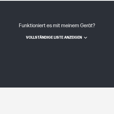
C08778618 (PDF)
Funktioniert es mit meinem Gerät?
Thermischer HP Tintenstrahldrucker
VOLLSTÄNDIGE LISTE ANZEIGEN
ca. 0,04 kg
ca. 0,06 kg
114,8 x 23,9 x 100,1 mm
114,8 x 23,9 x 100,1 mm