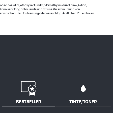
decin-4,7-diol, ethoxyliert und 5,5-Dimethylimidazolidin-2,4-dion,
 Kann sehr lang anhaltende und diffuse Verschmutzung von
 waschen. Bei Hautreizung oder -ausschlag: Ärztlichen Rat einholen.
BESTSELLER
TINTE/TONER