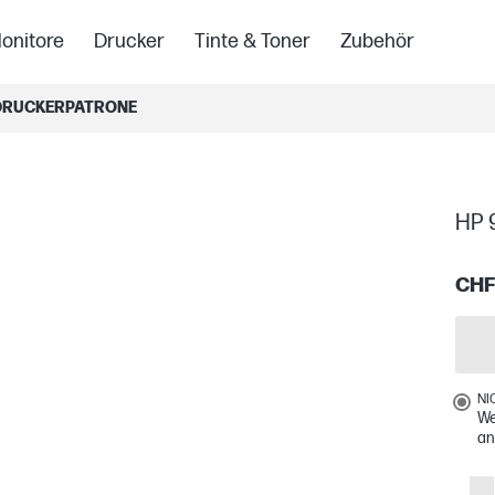
onitore
Drucker
Tinte & Toner
Zubehör
 DRUCKERPATRONE
HP 
CHF
NI
We
an