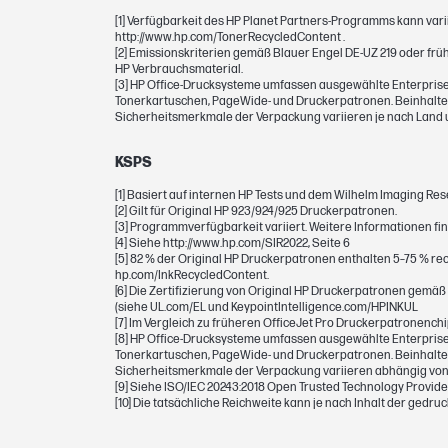
[1] Verfügbarkeit des HP Planet Partners-Programms kann varii
http://www.hp.com/TonerRecycledContent .
[2] Emissionskriterien gemäß Blauer Engel DE-UZ 219 oder frü
PATRONEN UND DRUCKKÖPFE
HP Verbrauchsmaterial.
[3] HP Office-Drucksysteme umfassen ausgewählte Enterprise 
Tonerkartuschen, PageWide- und Druckerpatronen. Beinhaltet 
Seitenreichweite (Farbe)
Sicherheitsmerkmale der Verpackung variieren je nach Land 
Druckpatrone/Flasche, Farbe(n)
KSPS
[1] Basiert auf internen HP Tests und dem Wilhelm Imaging R
Volumen der Druckkassette/Flasche
[2] Gilt für Original HP 923/924/925 Druckerpatronen.
[3] Programmverfügbarkeit variiert. Weitere Informationen fin
[4] Siehe http://www.hp.com/SIR2022, Seite 6
Kennnummer
[5] 82 % der Original HP Druckerpatronen enthalten 5–75 % rec
hp.com/InkRecycledContent.
Druckleistung (in Seiten) – Fußnote
[6] Die Zertifizierung von Original HP Druckerpatronen gemäß 
(siehe UL.com/EL und KeypointIntelligence.com/HPINKUL
[7] Im Vergleich zu früheren OfficeJet Pro Druckerpatronenchi
[8] HP Office-Drucksysteme umfassen ausgewählte Enterprise 
Tonerkartuschen, PageWide- und Druckerpatronen. Beinhaltet 
Sicherheitsmerkmale der Verpackung variieren abhängig von
[9] Siehe ISO/IEC 20243:2018 Open Trusted Technology Provider
[10] Die tatsächliche Reichweite kann je nach Inhalt der gedr