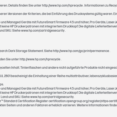
eren. Details finden Sie unter http://www.hp.com/hprecycle . Informationen zu Recy
heren Versionen der Kriterien, die bei Einführung des Drucksystems gültig waren. E
und Managed Geräte mit FutureSmart Firmware 4.5 und höher, Pro Geräte, LaserJet
keine HP Druckerpatronen mit integriertem Druckkopf. Die digitale Lieferkettenver
400 Standardseiten gemäß ISO/IEC 19752
und SKU. Siehe www.hp.com/cartridgesecurity .
Magenta
esearch Dark Storage Statement. Siehe http://www.hp.com/go/printpermanence .
6 ml
den Sie unter http://www.hp.com/hprecycle .
924
ycelten Inhalt. Tintenflaschen und andere nicht aufgeführte Produkte nicht eingesch
UL 2801 bescheinigt die Einhaltung einer Reihe multiattributiver, lebenszyklusbasi
Getestet in der HP Officejet/Pro 8120 Serie.
ps.
24711 bzw. HP Testverfahren und kontinuierl
und Managed Geräte mit FutureSmart Firmware 4.5 und höher, Pro Geräte, LaserJet
keine HP Druckerpatronen mit integriertem Druckkopf. Die digitale Lieferkettenver
kann je nach Inhalt der ausgedruckten Seite
 Land und SKU. Siehe www.hp.com/cartridgesecurity.
abweichen. Ausführliche Informationen unte
™ Standard Certification Register certification.opengroup.org/register/ottps-certif
uckten Seiten und anderen Faktoren erheblich variieren. Weitere Informationen find
http://www.hp.com/go/learnaboutsupplies