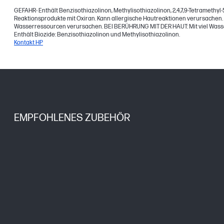
GEFAHR- Enthält Benzisothiazolinon, Methylisothiazolinon, 2,4,7,9-Tetramethyl-5-
Reaktionsprodukte mit Oxiran. Kann allergische Hautreaktionen verursachen.
Wasserressourcen verursachen. BEI BERÜHRUNG MIT DER HAUT: Mit viel Wasser
Enthält Biozide: Benzisothiazolinon und Methylisothiazolinon.
Kontakt HP
EMPFOHLENES ZUBEHÖR