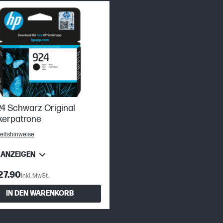
4 Schwarz Original
kerpatrone
eitshinweise
 ANZEIGEN
27.90
inkl. MwSt.
IN DEN WARENKORB