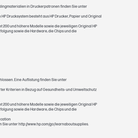
clingmaterialien in Druckerpatronen finden Sie unter
in HP Drucksystem besteht aus HP Drucker, Papier und Original
 200 und höhere Modelle sowie die jeweiligen Original HP
folgung sowie die Hardware, die Chips und die
lossen. Eine Auflistung finden Sie unter
erter Kriterien in Bezug auf Gesundheits- und Umweltschutz
 Durchschnittswerte basierend auf ISO/IEC
ichem Druck. Die tatsächliche Reichweite
 200 und höhere Modelle sowie die jeweiligen Original HP
folgung sowie die Hardware, die Chips und die
n und anderen Faktoren deutlich
r
ication
en Sie unter http://www.hp.com/go/learnaboutsupplies.