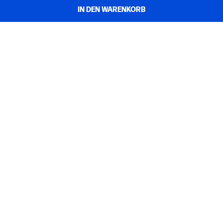
IN DEN WARENKORB
FAQs
MEIN HP
INSTANT INK
ÜBER UNS
NÜTZLICHE LINKS