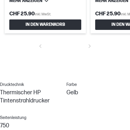
MEHR ANZEIGEN
MEHR ANZEIGEN
CHF 25.90
CHF 25.90
inkl. MwSt.
inkl. 
IN DEN WARENKORB
IN DEN 
Drucktechnik
Farbe
Thermischer HP
Gelb
Tintenstrahldrucker
Seitenleistung
750