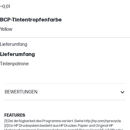
~0,01
BCP-Tintentropfenfarbe
Yellow
Lieferumfang
Lieferumfang
Tintenpatrone
BEWERTUNGEN
OfficeJet Pro
OfficeJet
FEATURES
[1] Die Verfügbarkeit des Programms variiert. Siehe http://hp.com/hprecycle.
[2] Ein HP Drucksystem besteht aus HP Drucker, Papier und Original HP