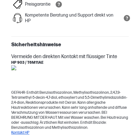
Preisgarantie
Kompetente Beratung und Support direkt von
HP
Sicherheitshinweise
Vermeide den direkten Kontakt mit flüssiger Tinte
HP 903 / T6M11AE
GEFAHR- Enthält Benzisothiazolinon, Methylisothiazolinon, 2,4,7,9-
Tetramethyl-5-decin-4,7-diol, ethoxyliert und 5,5-Dimethylimidazolidin-
2,4-dion, Reaktionsprodukte mit Oxiran. Kann allergische
Hautreaktionen verursachen. Kann sehr lang anhaltende und diffuse
Verschmutzung von Wasserressourcen verursachen. BEI
BERÜHRUNG MIT DER HAUT: Mit viel Wasser waschen. Bei Hautreizung
oder -ausschlag: Ärztlichen Rat einholen. Enthält Biozide:
Benzisothiazolinon und Methylisothiazolinon.
Kontakt HP