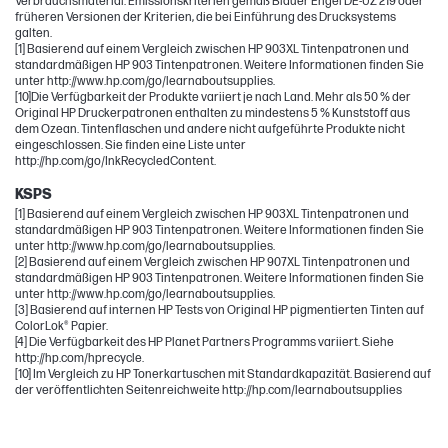
Verbrauchsmaterial. Emissionskriterien gemäß Blauer Engel DE-UZ 219 oder
früheren Versionen der Kriterien, die bei Einführung des Drucksystems
galten.
[1] Basierend auf einem Vergleich zwischen HP 903XL Tintenpatronen und
standardmäßigen HP 903 Tintenpatronen. Weitere Informationen finden Sie
unter http://www.hp.com/go/learnaboutsupplies.
[10]Die Verfügbarkeit der Produkte variiert je nach Land. Mehr als 50 % der
Original HP Druckerpatronen enthalten zu mindestens 5 % Kunststoff aus
dem Ozean. Tintenflaschen und andere nicht aufgeführte Produkte nicht
eingeschlossen. Sie finden eine Liste unter
http://hp.com/go/InkRecycledContent.
KSPS
[1] Basierend auf einem Vergleich zwischen HP 903XL Tintenpatronen und
standardmäßigen HP 903 Tintenpatronen. Weitere Informationen finden Sie
unter http://www.hp.com/go/learnaboutsupplies.
[2] Basierend auf einem Vergleich zwischen HP 907XL Tintenpatronen und
standardmäßigen HP 903 Tintenpatronen. Weitere Informationen finden Sie
unter http://www.hp.com/go/learnaboutsupplies.
[3] Basierend auf internen HP Tests von Original HP pigmentierten Tinten auf
ColorLok® Papier.
[4] Die Verfügbarkeit des HP Planet Partners Programms variiert. Siehe
http://hp.com/hprecycle.
[10] Im Vergleich zu HP Tonerkartuschen mit Standardkapazität. Basierend auf
der veröffentlichten Seitenreichweite http://hp.com/learnaboutsupplies