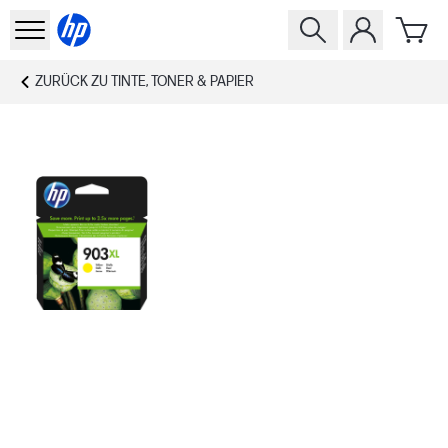
ZURÜCK ZU
TINTE, TONER & PAPIER