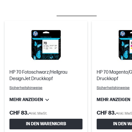
BESTSELLER
TINTE/TONER
HP 70 Fotoschwarz/Hellgrau
HP 70 Magenta/G
DesignJet Druckkopf
Druckkopf
Sicherheitshinweise
Sicherheitshinweise
MEHR ANZEIGEN
MEHR ANZEIGEN
CHF 83.-
CHF 83.-
inkl. MwSt.
inkl. MwS
IN DEN WARENKORB
IN DEN 