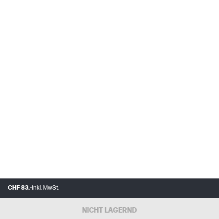
CHF 83.-
inkl. MwSt.
NICHT LAGERND