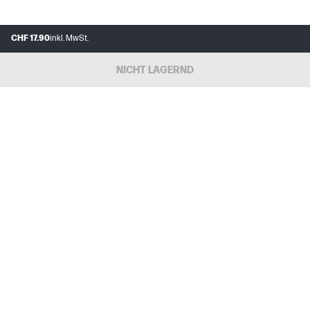
CHF 17.90
inkl. MwSt.
NICHT LAGERND
FAQs
MEIN HP
INSTANT INK
ÜBER UNS