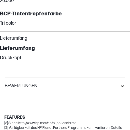
20.000
BCP-Tintentropfenfarbe
Tri-color
Lieferumfang
Lieferumfang
Druckkopf
BEWERTUNGEN
Smart Tank
Other compatible products
Tank
FEATURES
[2] Siehe http://www.hp.com/go/suppliesclaims.
[3] Verfügbarkeit des HP Planet Partners Programms kann variieren. Details