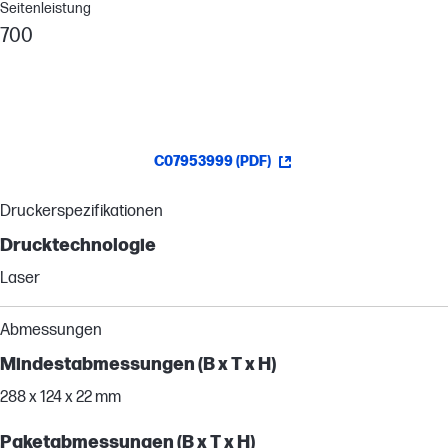
Seitenleistung
700
C07953999 (PDF)
Druckerspezifikationen
Drucktechnologie
Laser
Abmessungen
Mindestabmessungen (B x T x H)
288 x 124 x 22 mm
Paketabmessungen (B x T x H)