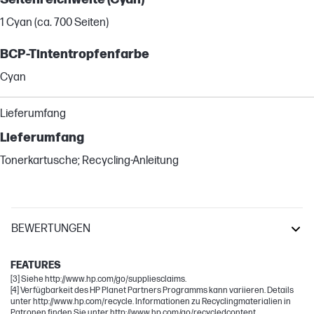
1 Cyan (ca. 700 Seiten)
BCP-Tintentropfenfarbe
Cyan
Lieferumfang
Lieferumfang
Tonerkartusche; Recycling-Anleitung
BEWERTUNGEN
Laser
FEATURES
[3] Siehe http://www.hp.com/go/suppliesclaims.
[4] Verfügbarkeit des HP Planet Partners Programms kann variieren. Details
unter http://www.hp.com/recycle. Informationen zu Recyclingmaterialien in
Patronen finden Sie unter http://www.hp.com/go/recycledcontent.