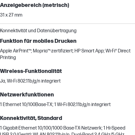
Anzeigebereich (metrisch)
31 x 27 mm
Konnektivität und Datenübertragung
Funktion für mobiles Drucken
Apple AirPrint™; Mopria™-zertifiziert; HP Smart App; Wi-Fi® Direct
Printing
Wireless-Funktionalität
Ja, Wi-Fi 802.11b/g/n integriert
Netzwerkfunktionen
1 Ethernet 10/100Base-TX; 1 Wi-Fi 802.11b/g/n integriert
Konnektivität, Standard
1 Gigabit-Ethernet 10/100/1000 Base-TX-Netzwerk; 1 Hi-Speed
USB 2.0 (Gerät); WLAN 802.11b/g/n, Dual-Band 2,4 GHz/5 GHz