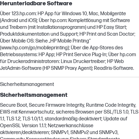
Herunterladbare Software
Über 123.hp.com: HP App für Windows 10, Mac, Mobilgeräte
(Android und iOS); Über hp.com: Komplettlösung mit Software
und Treibern (mit Installationsprogramm) und HP Easy Start;
Produktdokumentation und Support; HP Print and Scan Doctor;
Über Mobile OS: Siehe „HP Mobile Printing“
(www.hp.com/go/mobileprinting); Über die App-Stores des
Betriebssystems: HP App; HP Print Service Plug-In; Über hp.com
für Druckeradministratoren: Linux Druckertreiber; HP Web
JetAdmin-Software (HP SNMP Proxy Agent); ReadIris-Software.
Sicherheitsmanagement
Sicherheitsmanagement
Secure Boot, Secure Firmware Integrity, Runtime Code Integrity,
EWS mit Kennwortschutz, sicheres Browsen per SSL/TLS 1.0, TLS
1.1, TLS 1.2, TLS 1.0/1.1, standardmäßig deaktiviert; Update auf
OpenSSL Version 1.1.1; Netzwerkanschlüsse
aktivieren/deaktivieren; SNMPv1, SNMPv2 und SNMPv3,