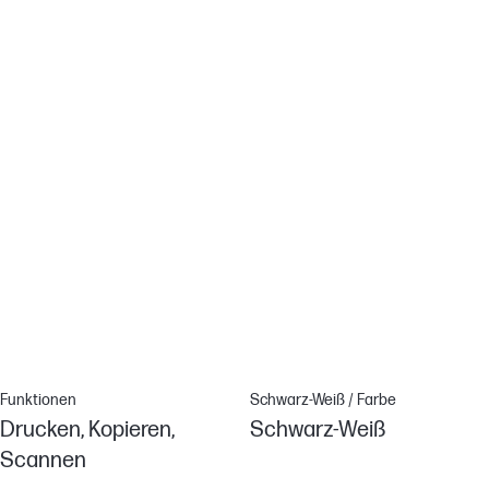
er benötigt wird, und ausschaltet, wenn er nicht benötigt wird.[8]
Fantastisch - du kannst jetzt auf deinem
Smartphone scannen
Setzen Sie auf hochwertige Scans, die Sie per Dropbox, Google
Drive, E-Mail oder in der Cloud praktisch jederzeit und an jedem
Ort teilen können.[6][6]
Drucken ist jetzt noch produktiver
Über Ihr Smartphone können Sie schnell auf Dokumente in
Dropbox und Google Drive zugreifen und diese drucken.[6][6]
Funktionen
Schwarz-Weiß / Farbe
Drucken, Kopieren,
Schwarz-Weiß
Scannen