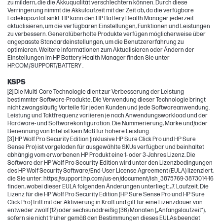
zu mildern, die die Akkuqualität verschlechtern können. Durch diese
Verringerung nimmt die Akkulaufzeit mit der Zeit ab, da die verfügbare
Ladekapazität sinkt. HP kann den HP Battery Health Manager jederzeit
aktualisieren, um die verfügbaren Einstellungen, Funktionen und Leistungen
zu verbessern. Generalüberholte Produkte verfügen möglicherweise über
angepasste Standardeinstellungen, um die Benutzererfahrung zu
optimieren. Weitere Informationen zum Aktualisieren oder Ändern der
Einstellungen im HP Battery Health Manager finden Sie unter
HP.COM/SUPPORT/BATTERY .
KSPS
[2] Die Multi-Core-Technologie dient zur Verbesserung der Leistung
bestimmter Software-Produkte. Die Verwendung dieser Technologie bringt
nicht zwangsläufig Vorteile für jeden Kunden und jede Softwareanwendung.
Leistung und Taktfrequenz variieren je nach Anwendungsworkload und der
Hardware- und Softwarekonfiguration. Die Nummerierung, Marke und/oder
Benennung von Intel ist kein Maß für höhere Leistung.
[3] HP Wolf Pro Security Edition (inklusive HP Sure Click Pro und HP Sure
Sense Pro) ist vorgeladen für ausgewählte SKUs verfügbar und beinhaltet
abhängig vom erworbenen HP Produkt eine 1- oder 3-Jahres Lizenz. Die
Software der HP Wolf Pro Security-Edition wird unter den Lizenzbedingungen
des HP Wolf Security Software/End-User License Agreement (EULA) lizenziert,
die Sie unter: https://support.hp.com/us-en/document/ish_3875769-3873014-16
finden, wobei dieser EULA folgenden Änderungen unterliegt: „7. Laufzeit. Die
Lizenz für die HP Wolf Pro Security Edition (HP Sure Sense Pro und HP Sure
Click Pro) tritt mit der Aktivierung in Kraft und gilt für eine Lizenzdauer von
entweder zwölf (12) oder sechsunddreißig (36) Monaten („Anfangslaufzeit“),
sofern sie nicht früher gemäß den Bestimmungen dieses EULAs beendet