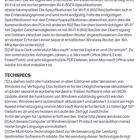
erwerben. Die Verfügbarkeit öffentlicher Wireless Access Points ist begrenzt.
Wi-Fi 6 ist mit vorhergehenden Wi-Fi 802.11-Spezifikationen
abwärtskompatibel. Die Spezifikationen für Wi-Fi 6 (802.11ax) befinden sich in
der Entwicklungsphase und sind nicht endgültig. Falls die endgültigen
Spezifikationen von den Entwurfsspezifikationen abweichen, kann dies die
Kommunikation des PCs mit anderen 802.11ax Geräten beeinträchtigen. Wi-Fi®
mit Gigabit-Geschwindigkeiten ist mit Wi-Fi 6 (802.11ax) bei der Übertragung
von Dateien zwischen zwei an denselben Router angeschlossenen Geräten
erreichbar. Erfordert einen separat erhältlichen Wireless-Router, der 160-
MHz-Kanäle unterstützt.
[5] HP Sure Click unterstützt Microsoft® Internet Explorer und Chromium™. Zu
den unterstützten Anhängen zählen u. a. Microsoft Office (Word, Excel,
PowerPoint)- und schreibgeschützte PDF-Dateien, wenn Microsoft Office oder
Adobe Acrobat installiert ist.
TECHSPECS
[1] Es stehen nicht alle Funktionen in allen Editionen oder Versionen von
Windows zur Verfügung. Das System erfordert möglicherweise aktualisierte
und/oder separat erworbene Hardware, Treiber, Software oder ein BIOS-
Update, damit die Funktionen von Windows vollständig genutzt werden
können. Windows wird automatisch aktualisiert und aktiviert. Es sind ein High-
Speed-Internetzugang und ein Microsoft-Konto erforderlich. Es fallen ggf. ISP-
Gebühren an und es müssen im Laufe der Zeit ggf. zusätzliche
Anforderungen für Updates erfüllt werden. Siehe http://www.windows.com.
[2] Auf diesem Computer ist Windows [insert Product version/edition name]
Home Single Language vorinstalliert.
[3] Die Multi-Core-Technologie dient zur Verbesserung der Leistung
bestimmter Software-Produkte. Die Verwendung dieser Technologie bringt