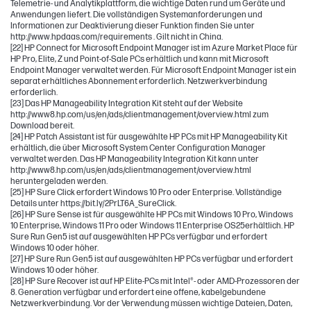
Telemetrie- und Analytikplattform, die wichtige Daten rund um Geräte und
Anwendungen liefert. Die vollständigen Systemanforderungen und
Informationen zur Deaktivierung dieser Funktion finden Sie unter
http://www.hpdaas.com/requirements . Gilt nicht in China.
[22] HP Connect for Microsoft Endpoint Manager ist im Azure Market Place für
HP Pro, Elite, Z und Point-of-Sale PCs erhältlich und kann mit Microsoft
Endpoint Manager verwaltet werden. Für Microsoft Endpoint Manager ist ein
separat erhältliches Abonnement erforderlich. Netzwerkverbindung
erforderlich.
[23] Das HP Manageability Integration Kit steht auf der Website
http://www8.hp.com/us/en/ads/clientmanagement/overview.html zum
Download bereit.
[24] HP Patch Assistant ist für ausgewählte HP PCs mit HP Manageability Kit
erhältlich, die über Microsoft System Center Configuration Manager
verwaltet werden. Das HP Manageability Integration Kit kann unter
http://www8.hp.com/us/en/ads/clientmanagement/overview.html
heruntergeladen werden.
[25] HP Sure Click erfordert Windows 10 Pro oder Enterprise. Vollständige
Details unter https://bit.ly/2PrLT6A_SureClick.
[26] HP Sure Sense ist für ausgewählte HP PCs mit Windows 10 Pro, Windows
10 Enterprise, Windows 11 Pro oder Windows 11 Enterprise OS25erhältlich. HP
Sure Run Gen5 ist auf ausgewählten HP PCs verfügbar und erfordert
Windows 10 oder höher.
[27] HP Sure Run Gen5 ist auf ausgewählten HP PCs verfügbar und erfordert
Windows 10 oder höher.
[28] HP Sure Recover ist auf HP Elite-PCs mit Intel®- oder AMD-Prozessoren der
8. Generation verfügbar und erfordert eine offene, kabelgebundene
Netzwerkverbindung. Vor der Verwendung müssen wichtige Dateien, Daten,