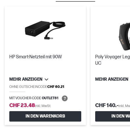
HP Smart-Netzteil mit 90W
Poly Voyager Le
UC
MEHR ANZEIGEN
MEHR ANZEIGEN
OHNE GUTSCHEINCODE
CHF 60.21
MIT VOUCHER-CODE
OUTLET61
CHF 23.48
CHF 140.-
inkl. MwSt.
inkl. M
IN DEN WARENKORB
IN DEN 