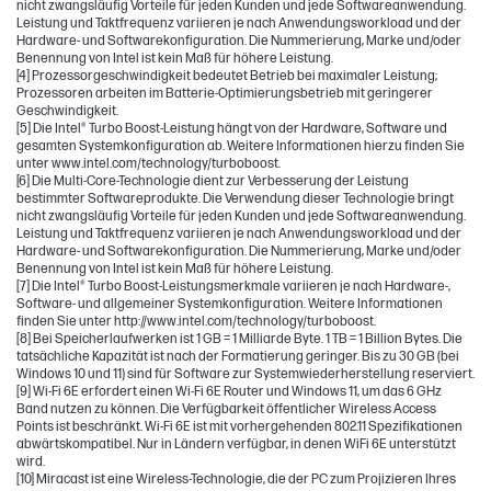
nicht zwangsläufig Vorteile für jeden Kunden und jede Softwareanwendung.
Leistung und Taktfrequenz variieren je nach Anwendungsworkload und der
Hardware- und Softwarekonfiguration. Die Nummerierung, Marke und/oder
Benennung von Intel ist kein Maß für höhere Leistung.
[4] Prozessorgeschwindigkeit bedeutet Betrieb bei maximaler Leistung;
Prozessoren arbeiten im Batterie-Optimierungsbetrieb mit geringerer
Geschwindigkeit.
[5] Die Intel® Turbo Boost-Leistung hängt von der Hardware, Software und
gesamten Systemkonfiguration ab. Weitere Informationen hierzu finden Sie
unter www.intel.com/technology/turboboost.
[6] Die Multi-Core-Technologie dient zur Verbesserung der Leistung
bestimmter Softwareprodukte. Die Verwendung dieser Technologie bringt
nicht zwangsläufig Vorteile für jeden Kunden und jede Softwareanwendung.
Leistung und Taktfrequenz variieren je nach Anwendungsworkload und der
Hardware- und Softwarekonfiguration. Die Nummerierung, Marke und/oder
Benennung von Intel ist kein Maß für höhere Leistung.
[7] Die Intel® Turbo Boost-Leistungsmerkmale variieren je nach Hardware-,
Software- und allgemeiner Systemkonfiguration. Weitere Informationen
finden Sie unter http://www.intel.com/technology/turboboost.
[8] Bei Speicherlaufwerken ist 1 GB = 1 Milliarde Byte. 1 TB = 1 Billion Bytes. Die
tatsächliche Kapazität ist nach der Formatierung geringer. Bis zu 30 GB (bei
Windows 10 und 11) sind für Software zur Systemwiederherstellung reserviert.
[9] Wi-Fi 6E erfordert einen Wi-Fi 6E Router und Windows 11, um das 6 GHz
Band nutzen zu können. Die Verfügbarkeit öffentlicher Wireless Access
Points ist beschränkt. Wi-Fi 6E ist mit vorhergehenden 802.11 Spezifikationen
abwärtskompatibel. Nur in Ländern verfügbar, in denen WiFi 6E unterstützt
wird.
[10] Miracast ist eine Wireless-Technologie, die der PC zum Projizieren Ihres