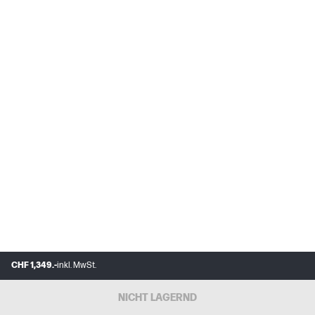
CHF 1,349.-
inkl. MwSt.
NICHT LAGERND