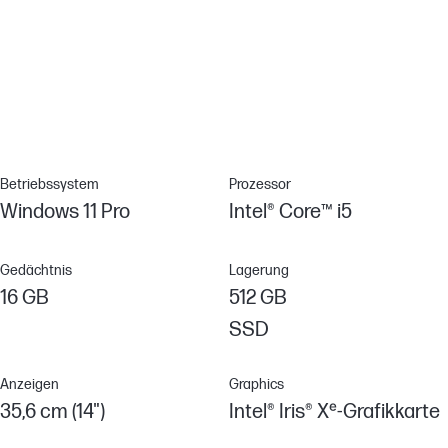
Sorgenfreies Surfen
Schützen Sie Ihren PC vor Websites, schreibgeschützten
Microsoft Office- und PDF-Anhängen, Malware, Ransomware
und Viren mit der hardwaregestützten Sicherheit von HP Sure
Click.[5]
Betriebssystem
Prozessor
Windows 11 Pro
Intel® Core™ i5
Gedächtnis
Lagerung
16 GB
512 GB
SSD
Anzeigen
Graphics
35,6 cm (14")
Intel® Iris® Xᵉ-Grafikkarte