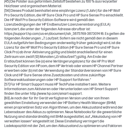
[45] Die Polster aus geformtem Zellstoff bestehen zu 100 % aus recycelter
Holzfaser und organischem Material.
[56] Dieses Produkt beinhaltet eine einjährige Lizenz (1 Jahr) für die HP Wolf
Pro Security Edition, die HP Sure Click Pro und HP Sure Sense Pro einschließt.
Die HP Wolf Pro Security Edition-Software wird gemäß den
Lizenzbedingungen der HP Endbenutzer-Lizenzvereinbarung (EULA)
lizenziert, die unter der folgenden Adresse abrufbar ist :
https://support.hp.com/us-en/document/ish_3875769-3873014-16. Es gelten die
folgenden Änderungen: „7. Laufzeit. Sofern sie nicht gemäß den in diesem
EULA aufgeführten Bedingungen anderweitig früher gekündigt wird, ist die
Lizenz für die HP Wolf Pro Security Edition (HP Sure Sense Pro und HP Sure
Click Pro) ab ihrer Aktivierung gültig und bleibt anschließend für einen
Zeitraum von zwölf (12) Monaten („Erstlaufzeit“) gültig. Am Ende der
Erstlaufzeit können Sie (a) eine Verlängerungslizenz für die HP Pro Wolf
Security Edition von HP.com, dem HP Vertrieb oder einem HP Channel Partner
erwerben oder (b) mit der Verwendung der Standardversionen von HP Sure
Click und HP Sure Sense ohne Zusatzkosten und ohne zukünftige
Softwareaktualisierungen oder HP Support fortfahren.“
[57] Für HP Smart Support muss HP TechPulse installiert sein. Weitere
Informationen zum Aktivieren oder Herunterladen von HP Smart Support
finden Sie unter http://www.hp.com/smart-support .
[60] Je nach der für Ihr Gerät verfügbaren Version und der von Ihnen
gewählten Einstellung verwendet der HP Battery Health Manager (BHM)
einen proprietären Satz von Algorithmen, um den Akkuzustand während der
Lebensdauer des Akkus zu optimieren. Neue Notebooks für die gewerbliche
Nutzung sind standardmäßig mit BHM ausgestattet, auf „Akkuladung von HP
verwalten lassen“ eingestellt ist. Diese Einstellung verringert die
Ladekapazität mit der Zeit, um den Akkuzustand zu optimieren und Faktoren