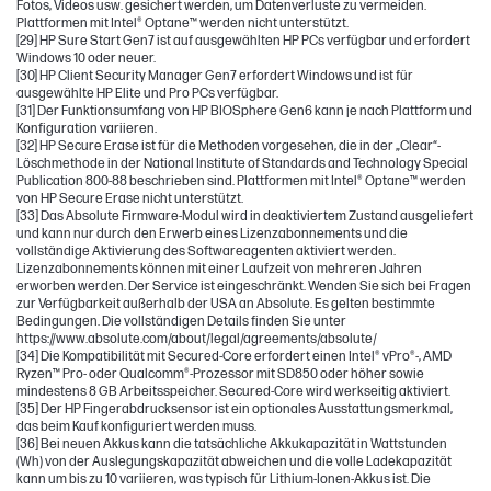
Fotos, Videos usw. gesichert werden, um Datenverluste zu vermeiden.
Plattformen mit Intel® Optane™ werden nicht unterstützt.
[29] HP Sure Start Gen7 ist auf ausgewählten HP PCs verfügbar und erfordert
Windows 10 oder neuer.
[30] HP Client Security Manager Gen7 erfordert Windows und ist für
ausgewählte HP Elite und Pro PCs verfügbar.
[31] Der Funktionsumfang von HP BIOSphere Gen6 kann je nach Plattform und
Konfiguration variieren.
[32] HP Secure Erase ist für die Methoden vorgesehen, die in der „Clear“-
Löschmethode in der National Institute of Standards and Technology Special
Publication 800-88 beschrieben sind. Plattformen mit Intel® Optane™ werden
von HP Secure Erase nicht unterstützt.
[33] Das Absolute Firmware-Modul wird in deaktiviertem Zustand ausgeliefert
und kann nur durch den Erwerb eines Lizenzabonnements und die
vollständige Aktivierung des Softwareagenten aktiviert werden.
Lizenzabonnements können mit einer Laufzeit von mehreren Jahren
erworben werden. Der Service ist eingeschränkt. Wenden Sie sich bei Fragen
zur Verfügbarkeit außerhalb der USA an Absolute. Es gelten bestimmte
Bedingungen. Die vollständigen Details finden Sie unter
https://www.absolute.com/about/legal/agreements/absolute/
[34] Die Kompatibilität mit Secured-Core erfordert einen Intel® vPro®-, AMD
Ryzen™ Pro- oder Qualcomm®-Prozessor mit SD850 oder höher sowie
mindestens 8 GB Arbeitsspeicher. Secured-Core wird werkseitig aktiviert.
[35] Der HP Fingerabdrucksensor ist ein optionales Ausstattungsmerkmal,
das beim Kauf konfiguriert werden muss.
[36] Bei neuen Akkus kann die tatsächliche Akkukapazität in Wattstunden
(Wh) von der Auslegungskapazität abweichen und die volle Ladekapazität
kann um bis zu 10 variieren, was typisch für Lithium-Ionen-Akkus ist. Die