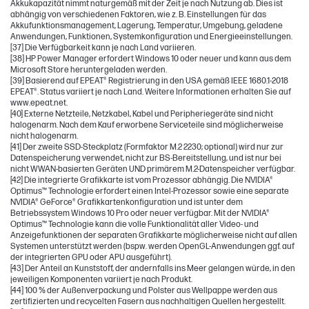
Akkukapazität nimmt naturgemäß mit der Zeit je nach Nutzung ab. Dies ist
abhängig von verschiedenen Faktoren, wie z. B. Einstellungen für das
Akkufunktionsmanagement, Lagerung, Temperatur, Umgebung, geladene
Anwendungen, Funktionen, Systemkonfiguration und Energieeinstellungen.
[37] Die Verfügbarkeit kann je nach Land variieren.
[38] HP Power Manager erfordert Windows 10 oder neuer und kann aus dem
Microsoft Store heruntergeladen werden.
[39] Basierend auf EPEAT® Registrierung in den USA gemäß IEEE 1680.1-2018
EPEAT®. Status variiert je nach Land. Weitere Informationen erhalten Sie auf
www.epeat.net.
[40] Externe Netzteile, Netzkabel, Kabel und Peripheriegeräte sind nicht
halogenarm. Nach dem Kauf erworbene Serviceteile sind möglicherweise
nicht halogenarm.
[41] Der zweite SSD-Steckplatz (Formfaktor M.2 2230; optional) wird nur zur
Datenspeicherung verwendet, nicht zur BS-Bereitstellung, und ist nur bei
nicht WWAN-basierten Geräten UND primärem M.2-Datenspeicher verfügbar.
[42] Die integrierte Grafikkarte ist vom Prozessor abhängig. Die NVIDIA®
Optimus™ Technologie erfordert einen Intel-Prozessor sowie eine separate
NVIDIA® GeForce® Grafikkartenkonfiguration und ist unter dem
Betriebssystem Windows 10 Pro oder neuer verfügbar. Mit der NVIDIA®
Optimus™ Technologie kann die volle Funktionalität aller Video- und
Anzeigefunktionen der separaten Grafikkarte möglicherweise nicht auf allen
Systemen unterstützt werden (bspw. werden OpenGL-Anwendungen ggf. auf
der integrierten GPU oder APU ausgeführt).
[43] Der Anteil an Kunststoff, der andernfalls ins Meer gelangen würde, in den
jeweiligen Komponenten variiert je nach Produkt.
[44] 100 % der Außenverpackung und Polster aus Wellpappe werden aus
zertifizierten und recycelten Fasern aus nachhaltigen Quellen hergestellt.