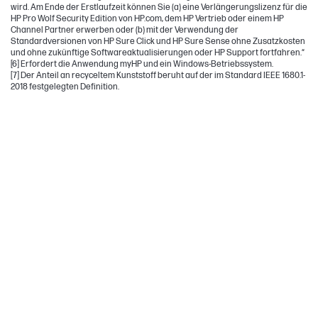
wird. Am Ende der Erstlaufzeit können Sie (a) eine Verlängerungslizenz für die
HP Pro Wolf Security Edition von HP.com, dem HP Vertrieb oder einem HP
Channel Partner erwerben oder (b) mit der Verwendung der
Standardversionen von HP Sure Click und HP Sure Sense ohne Zusatzkosten
und ohne zukünftige Softwareaktualisierungen oder HP Support fortfahren.“
[6] Erfordert die Anwendung myHP und ein Windows-Betriebssystem.
[7] Der Anteil an recyceltem Kunststoff beruht auf der im Standard IEEE 1680.1-
2018 festgelegten Definition.