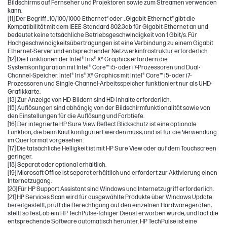
Bildschirms auf Fernseher und Projektoren sowie zum Streamen verwenden
kann.
[11] Der Begriff „10/100/1000-Ethernet“ oder „Gigabit-Ethernet“ gibt die
Kompatibilität mit dem IEEE-Standard 802.3ab für Gigabit-Ethernet an und
bedeutet keine tatsächliche Betriebsgeschwindigkeit von 1 Gbit/s. Für
Hochgeschwindigkeitsübertragungen ist eine Verbindung zu einem Gigabit
Ethernet-Server und entsprechender Netzwerkinfrastruktur erforderlich.
[12] Die Funktionen der Intel® Iris® Xᵉ Graphics erfordern die
Systemkonfiguration mit Intel® Core™ i5- oder i7-Prozessoren und Dual-
Channel-Speicher. Intel® Iris® Xᵉ Graphics mit Intel® Core™ i5- oder i7-
Prozessoren und Single-Channel-Arbeitsspeicher funktioniert nur als UHD-
Grafikkarte.
[13] Zur Anzeige von HD-Bildern sind HD-Inhalte erforderlich.
[15] Auflösungen sind abhängig von der Bildschirmfunktionalität sowie von
den Einstellungen für die Auflösung und Farbtiefe.
[16] Der integrierte HP Sure View Reflect Blickschutz ist eine optionale
Funktion, die beim Kauf konfiguriert werden muss, und ist für die Verwendung
im Querformat vorgesehen.
[17] Die tatsächliche Helligkeit ist mit HP Sure View oder auf dem Touchscreen
geringer.
[18] Separat oder optional erhältlich.
[19] Microsoft Office ist separat erhältlich und erfordert zur Aktivierung einen
Internetzugang.
[20] Für HP Support Assistant sind Windows und Internetzugriff erforderlich.
[21] HP Services Scan wird für ausgewählte Produkte über Windows Update
bereitgestellt, prüft die Berechtigung auf den einzelnen Hardwaregeräten,
stellt so fest, ob ein HP TechPulse-fähiger Dienst erworben wurde, und lädt die
entsprechende Software automatisch herunter. HP TechPulse ist eine