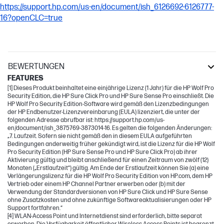
https://support.hp.com/us-en/document/ish_6126692-6126777-
16?openCLC=true
BEWERTUNGEN
FEATURES
[1] Dieses Produkt beinhaltet eine einjährige Lizenz (1 Jahr) für die HP Wolf Pro
Security Edition, die HP Sure Click Pro und HP Sure Sense Pro einschließt. Die
HP Wolf Pro Security Edition-Software wird gemäß den Lizenzbedingungen
der HP Endbenutzer-Lizenzvereinbarung (EULA) lizenziert, die unter der
folgenden Adresse abrufbar ist: https://support.hp.com/us-
en/document/ish_3875769-3873014-16. Es gelten die folgenden Änderungen:
„7. Laufzeit. Sofern sie nicht gemäß den in diesem EULA aufgeführten
Bedingungen anderweitig früher gekündigt wird, ist die Lizenz für die HP Wolf
Pro Security Edition (HP Sure Sense Pro und HP Sure Click Pro) ab ihrer
Aktivierung gültig und bleibt anschließend für einen Zeitraum von zwölf (12)
Monaten („Erstlaufzeit“) gültig. Am Ende der Erstlaufzeit können Sie (a) eine
Verlängerungslizenz für die HP Wolf Pro Security Edition von HP.com, dem HP
Vertrieb oder einem HP Channel Partner erwerben oder (b) mit der
Verwendung der Standardversionen von HP Sure Click und HP Sure Sense
ohne Zusatzkosten und ohne zukünftige Softwareaktualisierungen oder HP
Support fortfahren.“
[4] WLAN-Access Point und Internetdienst sind erforderlich, bitte separat