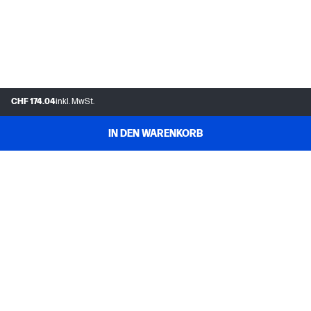
CHF 174.04
inkl. MwSt.
IN DEN WARENKORB
FAQs
MEIN HP
INSTANT INK