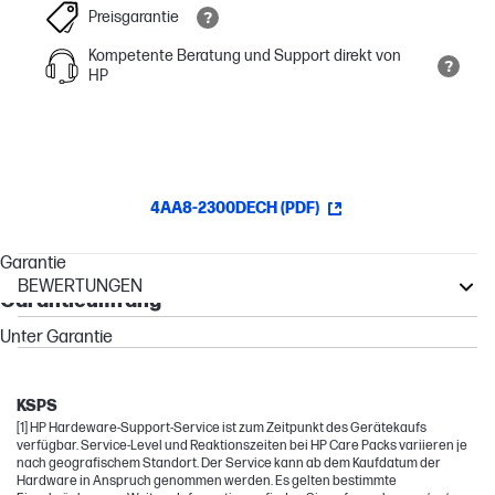
Preisgarantie
Kompetente Beratung und Support direkt von
HP
4AA8-2300DECH (PDF)
Garantie
BEWERTUNGEN
Garantieumfang
EliteBook
Unter Garantie
Other compatible products
Elite
KSPS
[1] HP Hardeware-Support-Service ist zum Zeitpunkt des Gerätekaufs
verfügbar. Service-Level und Reaktionszeiten bei HP Care Packs variieren je
nach geografischem Standort. Der Service kann ab dem Kaufdatum der
Hardware in Anspruch genommen werden. Es gelten bestimmte