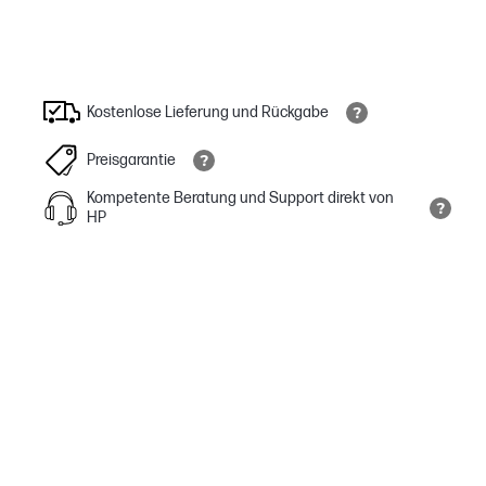
Kostenlose Lieferung und Rückgabe
Preisgarantie
Kompetente Beratung und Support direkt von
HP
Klare, ablenkungsfreie Anrufe
Bleiben Sie konzentriert und blenden Sie die Ablenkungen der
Außenwelt mit hybrid einstellbarem und adaptivem Active Noise
Cancelling (ANC) über die Poly Lens-App aus.
Enfache Steuerung mit Poly Lens
Mit der cloudbasierten Gerätemanagement-Software Poly Lens