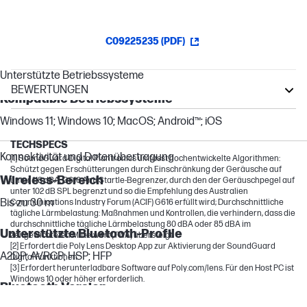
C09225235 (PDF)
Unterstützte Betriebssysteme
BEWERTUNGEN
Kompatible Betriebssysteme
Audio Accessories
Windows 11; Windows 10; MacOS; Android™; iOS
Other compatible products
TECHSPECS
Konnektivität und Datenübertragung
[1] SoundGuard Digital Plantronics umfasst hochentwickelte Algorithmen:
Schützt gegen Erschütterungen durch Einschränkung der Geräusche auf
Wireless-Bereich
unter 118 dBA; G616 Anti Startle-Begrenzer, durch den der Geräuschpegel auf
unter 102 dB SPL begrenzt und so die Empfehlung des Australien
Bis zu 30 m
Communications Industry Forum (ACIF) G616 erfüllt wird; Durchschnittliche
tägliche Lärmbelastung: Maßnahmen und Kontrollen, die verhindern, dass die
durchschnittliche tägliche Lärmbelastung 80 dBA oder 85 dBA im
Unterstützte Bluetooth-Profile
zeitgewichteten Mittelwert (TWA) übersteigt.
[2] Erfordert die Poly Lens Desktop App zur Aktivierung der SoundGuard
A2DP; AVRCP; HSP; HFP
Digital Funktionen.
[3] Erfordert herunterladbare Software auf Poly.com/lens. Für den Host PC ist
Windows 10 oder höher erforderlich.
Bluetooth Version