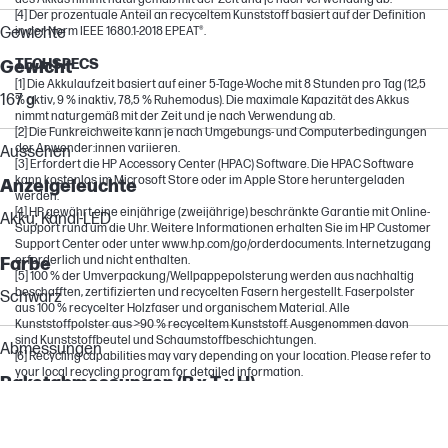
[4] Der prozentuale Anteil an recyceltem Kunststoff basiert auf der Definition
Gewichte
in der Norm IEEE 1680.1-2018 EPEAT®.
TECHSPECS
Gewicht
[1] Die Akkulaufzeit basiert auf einer 5-Tage-Woche mit 8 Stunden pro Tag (12,5
167 g
% aktiv, 9 % inaktiv, 78,5 % Ruhemodus). Die maximale Kapazität des Akkus
nimmt naturgemäß mit der Zeit und je nach Verwendung ab.
[2] Die Funkreichweite kann je nach Umgebungs- und Computerbedingungen
der Anwender:innen variieren.
Aussehen
[3] Erfordert die HP Accessory Center (HPAC) Software. Die HPAC Software
kann kostenlos im Microsoft Store oder im Apple Store heruntergeladen
Anzeigeleuchte
werden.
[4] HP gewährt eine einjährige (zweijährige) beschränkte Garantie mit Online-
Akku; Kanal-LED
Support rund um die Uhr. Weitere Informationen erhalten Sie im HP Customer
Support Center oder unter www.hp.com/go/orderdocuments. Internetzugang
erforderlich und nicht enthalten.
Farbe
[5] 100 % der Umverpackung/Wellpappepolsterung werden aus nachhaltig
beschafften, zertifizierten und recycelten Fasern hergestellt. Faserpolster
Schwarz
aus 100 % recycelter Holzfaser und organischem Material. Alle
Kunststoffpolster aus >90 % recyceltem Kunststoff. Ausgenommen davon
sind Kunststoffbeutel und Schaumstoffbeschichtungen.
Abmessungen
[6] Recycling capabilities may vary depending on your location. Please refer to
your local recycling program for detailed information.
Paketabmessungen (B x T x H)
185 x 115 x 117 mm