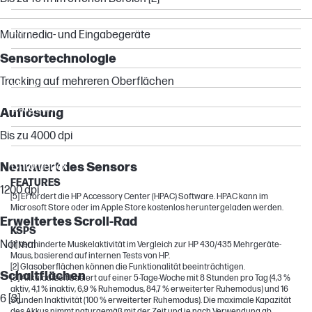
OmniBook Ultra
Envy
Multimedia- und Eingabegeräte
Chromebook
Sensortechnologie
Spectre
Tracking auf mehreren Oberflächen
ENVY
Dragonfly
Auflösung
ZHAN
Bis zu 4000 dpi
Flexible
Nennwert des Sensors
Chromebox
FEATURES
1200 dpi
[5] Erfordert die HP Accessory Center (HPAC) Software. HPAC kann im
Microsoft Store oder im Apple Store kostenlos heruntergeladen werden.
Erweitertes Scroll-Rad
KSPS
Normal
[1] Verminderte Muskelaktivität im Vergleich zur HP 430/435 Mehrgeräte-
Maus, basierend auf internen Tests von HP.
[2] Glasoberflächen können die Funktionalität beeinträchtigen.
Schaltflächen
[3] Akkulaufzeit basiert auf einer 5-Tage-Woche mit 8 Stunden pro Tag (4,3 %
aktiv, 4,1 % inaktiv, 6,9 % Ruhemodus, 84,7 % erweiterter Ruhemodus) und 16
6 [3]
Stunden Inaktivität (100 % erweiterter Ruhemodus). Die maximale Kapazität
des Akkus nimmt naturgemäß mit der Zeit und je nach Verwendung ab.