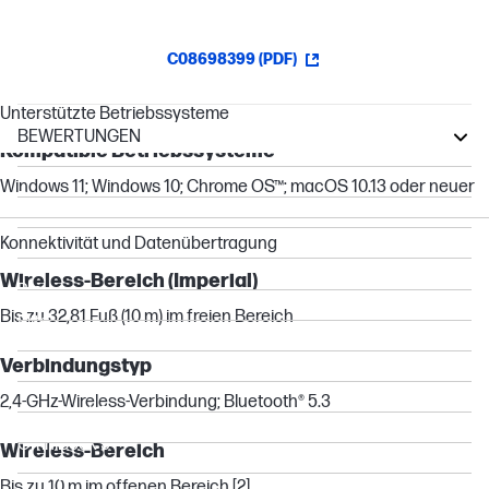
C08698399 (PDF)
Unterstützte Betriebssysteme
BEWERTUNGEN
Kompatible Betriebssysteme
ProBook
Windows 11; Windows 10; Chrome OS™; macOS 10.13 oder neuer
Pavilion
EliteBook
Konnektivität und Datenübertragung
Essential
Wireless-Bereich (Imperial)
Pro
Bis zu 32,81 Fuß (10 m) im freien Bereich
Elite
ZBook
Verbindungstyp
OmniBook X
2,4-GHz-Wireless-Verbindung; Bluetooth® 5.3
OmniBook 7
OmniBook 5
Wireless-Bereich
OmniBook 3
Bis zu 10 m im offenen Bereich [2]