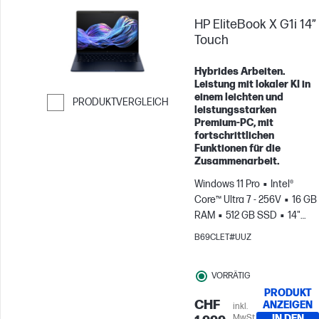
HP EliteBook X G1i 14”
Touch
Hybrides Arbeiten.
Leistung mit lokaler KI in
einem leichten und
PRODUKTVERGLEICH
leistungsstarken
Premium-PC, mit
Weiter zum Vergleichen
fortschrittlichen
Funktionen für die
Zusammenarbeit.
Windows 11 Pro
Intel®
Core™ Ultra 7 - 256V
16 GB
RAM
512 GB SSD
14"
WUXGA Touchscreen
Intel®
B69CLET#UUZ
Arc™ Graphics
VORRÄTIG
PRODUKT
CHF
ANZEIGEN
inkl.
MwSt.
IN DEN