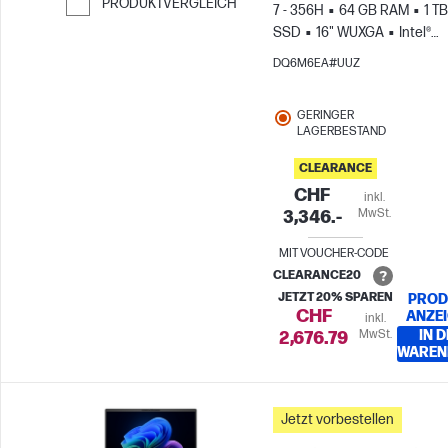
PRODUKTVERGLEICH
7 - 356H
64 GB RAM
1 TB
SSD
16" WUXGA
Intel®
Weiter zum Vergleichen
Grafikkarte
DQ6M6EA#UUZ
GERINGER
LAGERBESTAND
CLEARANCE
CHF
inkl.
MwSt.
3,346.-
MIT VOUCHER-CODE
CLEARANCE20
JETZT 20% SPAREN
PROD
CHF
ANZE
inkl.
MwSt.
IN 
2,676.79
WAREN
Jetzt vorbestellen