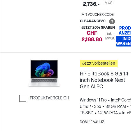
MwSt.
2,736.-
MIT VOUCHER-CODE
CLEARANCE20
JETZT 20% SPAREN
PROD
CHF
ANZE
inkl.
MwSt.
IN 
2,188.80
WAREN
Jetzt vorbestellen
HP EliteBook 8 G2i 14
inch Notebook Next
Gen AI PC
PRODUKTVERGLEICH
Windows 11 Pro
Intel® Core
Ultra 7 - 355
32 GB RAM
Weiter zum Vergleichen
TB SSD
14" WUXGA
Intel
Grafikkarte
DQ6L4EA#UUZ