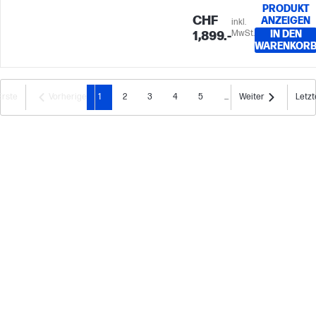
PRODUKT
CHF
ANZEIGEN
inkl.
MwSt.
IN DEN
1,899.-
WARENKOR
Erste
Vorherige
1
2
3
4
5
...
Weiter
Letzt