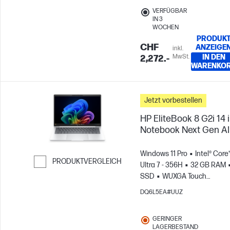
VERFÜGBAR
IN 3
WOCHEN
PRODUK
CHF
ANZEIGE
inkl.
MwSt.
IN DEN
2,272.-
WARENKO
Jetzt vorbestellen
HP EliteBook 8 G2i 14 
Notebook Next Gen AI
Windows 11 Pro
Intel® Core
PRODUKTVERGLEICH
Ultra 7 - 356H
32 GB RAM
SSD
WUXGA Touch
Weiter zum Vergleichen
screen
Intel® Graphics
DQ6L5EA#UUZ
GERINGER
LAGERBESTAND