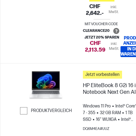
CHF
inkl.
MwSt.
2,642.-
MIT VOUCHER-CODE
CLEARANCE20
JETZT 20% SPAREN
PROD
CHF
ANZE
inkl.
MwSt.
IN 
2,113.59
WAREN
Jetzt vorbestellen
HP EliteBook 8 G2i 16 
Notebook Next Gen AI
Windows 11 Pro
Intel® Core
PRODUKTVERGLEICH
7 - 355
32 GB RAM
1 TB
SSD
16" WUXGA
Intel®
Weiter zum Vergleichen
Grafikkarte
DQ6M4EA#UUZ