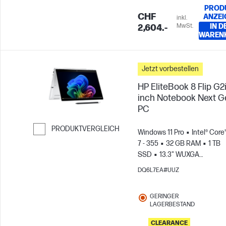
PROD
CHF
ANZEI
inkl.
MwSt.
IN D
2,604.-
WAREN
Jetzt vorbestellen
HP EliteBook 8 Flip G2i
inch Notebook Next G
PC
PRODUKTVERGLEICH
Windows 11 Pro
Intel® Core
7 - 355
32 GB RAM
1 TB
Weiter zum Vergleichen
SSD
13.3" WUXGA
Touchscreen
Intel® Grafikk
DQ6L7EA#UUZ
GERINGER
LAGERBESTAND
CLEARANCE