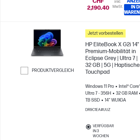
CHF
ANZE
inkl.
MwSt.
IN 
2,190.40
WAREN
Jetzt vorbestellen
HP EliteBook X G2i 14"
Premium-Mobilität in
Eclipse Grey | Ultra 7 |
32 GB | 5G | Haptisch
PRODUKTVERGLEICH
Touchpad
Weiter zum Vergleichen
Windows 11 Pro
Intel® Core
Ultra 7 - 356H
32 GB RAM
TB SSD
14" WUXGA
DR9C1EA#UUZ
VERFÜGBAR
IN 3
WOCHEN