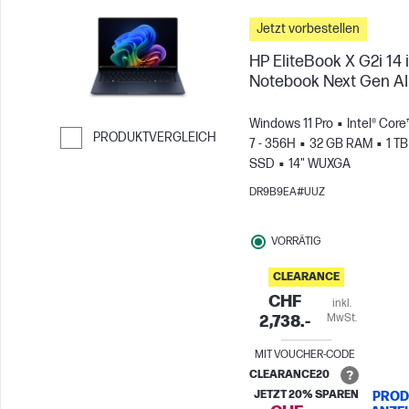
Jetzt vorbestellen
HP EliteBook X G2i 14 
Notebook Next Gen AI
Windows 11 Pro
Intel® Core
PRODUKTVERGLEICH
7 - 356H
32 GB RAM
1 TB
SSD
14" WUXGA
Weiter zum Vergleichen
DR9B9EA#UUZ
VORRÄTIG
CLEARANCE
CHF
inkl.
MwSt.
2,738.-
MIT VOUCHER-CODE
CLEARANCE20
JETZT 20% SPAREN
PROD