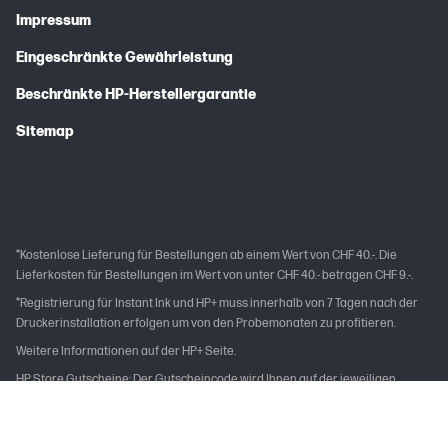
Impressum
Eingeschränkte Gewährleistung
Beschränkte HP-Herstellergarantie
Sitemap
*Kostenlose Lieferung für Bestellungen ab einem Wert von CHF 40.-. Die
Lieferkosten für Bestellungen im Wert von unter CHF 40.- betragen CHF 9.-.
*Registrierung für Instant Ink und HP+ muss innerhalb von 7 Tagen nach der
Druckerinstallation erfolgen um von den Probemonaten zu profitieren.
Weitere Informationen auf der HP+ Seite.
HP Store Gutscheine: Der Gutscheincode wird Ihnen auf der jeweiligen
Produktseite angezeigt und im Warenkorb in das Gutscheinfeld eingegeben.
Der Gutschein ist nicht mit anderen Gutscheinen oder Rabatten
kombinierbar. Die Rückerstattung, Barauszahlung, Verlängerung oder