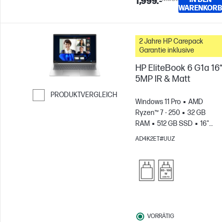
1,999.-
WARENKORB
2 Jahre HP Carepack
Garantie inklusive
HP EliteBook 6 G1a 16
5MP IR & Matt
PRODUKTVERGLEICH
Windows 11 Pro
AMD
Weiter zum Vergleichen
Ryzen™ 7 - 250
32 GB
RAM
512 GB SSD
16"
WUXGA
AMD Radeon™
AD4K2ET#UUZ
780M Grafikkarte
VORRÄTIG