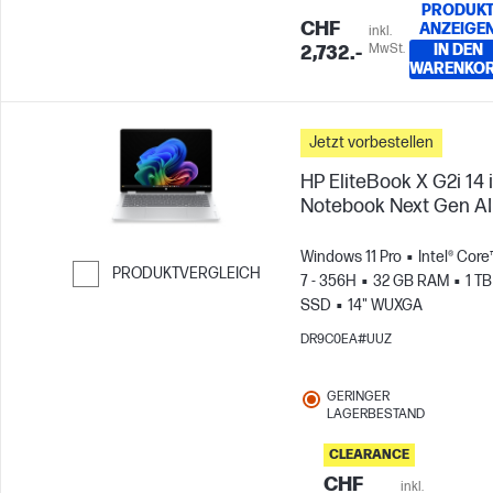
PRODUK
CHF
ANZEIGE
inkl.
MwSt.
IN DEN
2,732.-
WARENKO
Jetzt vorbestellen
HP EliteBook X G2i 14 
Notebook Next Gen AI
Windows 11 Pro
Intel® Core
PRODUKTVERGLEICH
7 - 356H
32 GB RAM
1 TB
SSD
14" WUXGA
Weiter zum Vergleichen
DR9C0EA#UUZ
GERINGER
LAGERBESTAND
CLEARANCE
CHF
inkl.