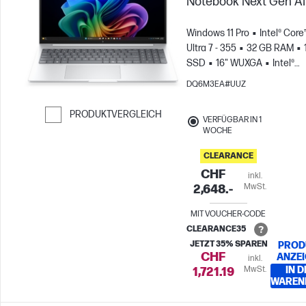
Notebook Next Gen AI
Windows 11 Pro
Intel® Core
Ultra 7 - 355
32 GB RAM
SSD
16" WUXGA
Intel®
Grafikkarte
DQ6M3EA#UUZ
PRODUKTVERGLEICH
VERFÜGBAR IN 1
WOCHE
Weiter zum Vergleichen
CLEARANCE
CHF
inkl.
MwSt.
2,648.-
MIT VOUCHER-CODE
CLEARANCE35
JETZT 35% SPAREN
PROD
CHF
ANZE
inkl.
MwSt.
IN D
1,721.19
WAREN