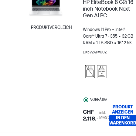
HP EliteBook 8 G2i 16
inch Notebook Next
Gen AI PC
PRODUKTVERGLEICH
Windows 11 Pro
Intel®
Core™ Ultra 7 - 355
32 GB
Weiter zum Vergleichen
RAM
1 TB SSD
16" 2.5K,
120Hz
Intel® Grafikkarte
DK5V2AT#UUZ
VORRÄTIG
PRODUKT
CHF
ANZEIGEN
inkl.
MwSt.
IN DEN
2,118.-
WARENKORB