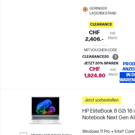
GERINGER
LAGERBESTAND
CLEARANCE
CHF
inkl.
MwSt.
2,406.-
MIT VOUCHER-CODE
CLEARANCE20
JETZT 20% SPAREN
PROD
CHF
ANZE
inkl.
MwSt.
IN 
1,924.80
WAREN
Jetzt vorbestellen
HP EliteBook 8 G2i 16 
Notebook Next Gen AI
Windows 11 Pro
Intel® Core