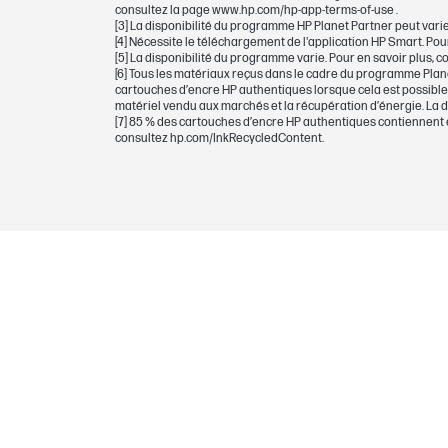
consultez la page www.hp.com/hp-app-terms-of-use .
DIMENSIONS
[3] La disponibilité du programme HP Planet Partner peut varie
[4] Nécessite le téléchargement de l'application HP Smart. Pou
[5] La disponibilité du programme varie. Pour en savoir plus, c
Dimensions minimales (L x P x H)
[6] Tous les matériaux reçus dans le cadre du programme Plane
cartouches d’encre HP authentiques lorsque cela est possible :
matériel vendu aux marchés et la récupération d’énergie. La d
Dimensions de l'emballage (L x P x H)
[7] 85 % des cartouches d’encre HP authentiques contiennent en
consultez hp.com/InkRecycledContent.
POIDS
Poids
Poids du carton/paquet
GARANTIE
Garantie fabricant