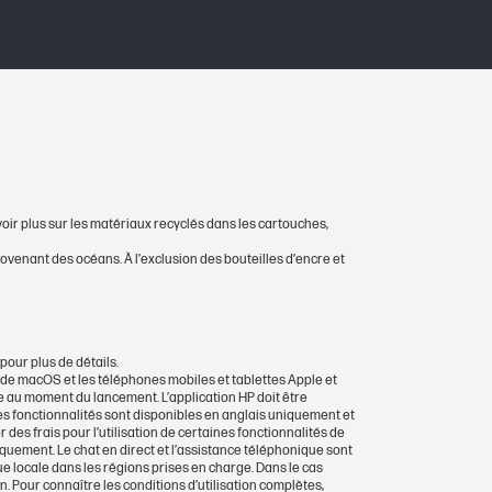
Jet Pro 8010. Moyenne basée sur la norme
t HP et une impression continue. Le
fonction du contenu des pages imprimées
ultez le site
voir plus sur les matériaux recyclés dans les cartouches,
ovenant des océans. À l’exclusion des bouteilles d’encre et
pour plus de détails.
 de macOS et les téléphones mobiles et tablettes Apple et
 au moment du lancement. L’application HP doit être
es fonctionnalités sont disponibles en anglais uniquement et
des frais pour l’utilisation de certaines fonctionnalités de
niquement. Le chat en direct et l’assistance téléphonique sont
e locale dans les régions prises en charge. Dans le cas
n. Pour connaître les conditions d’utilisation complètes,