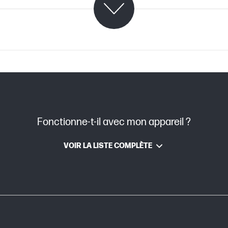
on
TIJ 4.X
Jet d’encre thermique HP
Fonctionne-t-il avec mon appareil ?
VOIR LA LISTE COMPLÈTE
Pigmentaire HP Vivid
leur(s)
Noir
ession
18 ml