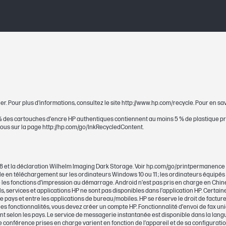
910XL
 pages
Test effectué sur une imprimante HP Office
ISO/CEI 24711 ou sur une méthodologie de tes
rendement réel varie considérablement en 
et d'autres facteurs. Pour en savoir plus, cons
er. Pour plus d'informations, consultez le site http://www.hp.com/recycle. Pour en sa
http://www.hp.com/go/learnaboutsupplies.
0 % des cartouches d’encre HP authentiques contiennent au moins 5 % de plastique pr
e
-vous sur la page http://hp.com/go/InkRecycledContent.
Black
35,85 g
11798 et la déclaration Wilhelm Imaging Dark Storage. Voir hp.com/go/printpermanence 
ble en téléchargement sur les ordinateurs Windows 10 ou 11 ; les ordinateurs équipés
~720 pages
es fonctions d’impression au démarrage. Android n’est pas pris en charge en Chine
, services et applications HP ne sont pas disponibles dans l’application HP. Certain
pays et entre les applications de bureau/mobiles. HP se réserve le droit de facturer 
1 noir (~720 pages)
s les fonctionnalités, vous devez créer un compte HP. Fonctionnalité d’envoi de fax u
t selon les pays. Le service de messagerie instantanée est disponible dans la langu
de conférence prises en charge varient en fonction de l’appareil et de sa configuratio