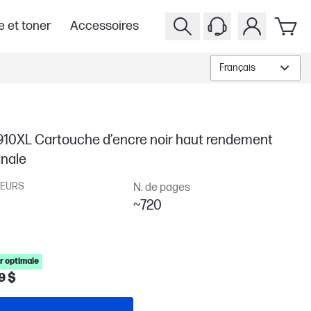
e et toner
Accessoires
Français
910XL Cartouche d’encre noir haut rendement
inale
EURS
N. de pages
~720
r optimale
9 $