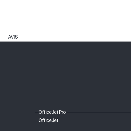
AVIS
CARACTÉRISTIQUES DE L'IMPRIMANTE
Technologies de résolution d'impressi
Technologie d'impression
CARTOUCHES ET TÊTES D'IMPRESSION
Types d'encre
OfficeJet Pro
Cartouche d’impression/Bouteille, Cou
OfficeJet
Volume de cartouche/bouteille d’impr