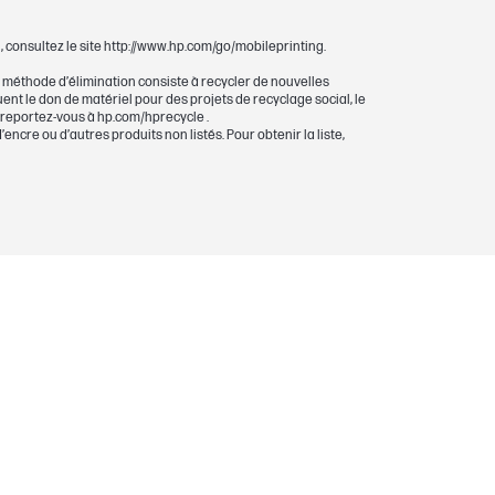
, consultez le site http://www.hp.com/go/mobileprinting.
 méthode d’élimination consiste à recycler de nouvelles
nt le don de matériel pour des projets de recyclage social, le
 reportez-vous à hp.com/hprecycle .
cre ou d’autres produits non listés. Pour obtenir la liste,
sion HP sont garanties sans défaut de
ode de validité de la garantie.