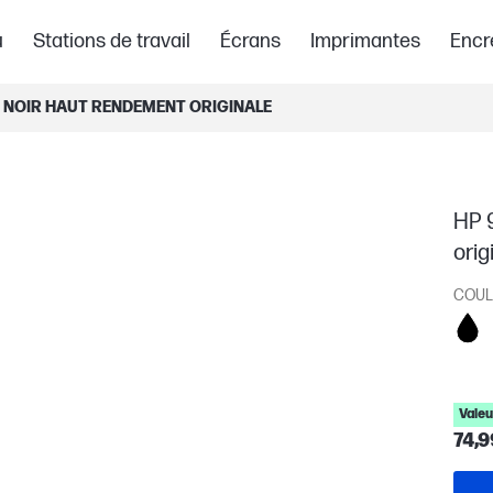
u
Stations de travail
Écrans
Imprimantes
Encr
 NOIR HAUT RENDEMENT ORIGINALE
HP 
orig
COUL
Valeu
74,9