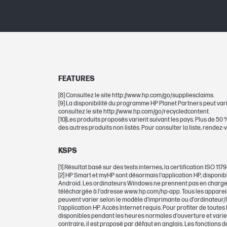
Possibilité de sélection
Note pour le rendement en nombre de
FEATURES
[8] Consultez le site http://www.hp.com/go/suppliesclaims.
[9] La disponibilité du programme HP Planet Partners peut vari
consultez le site http://www.hp.com/go/recycledcontent.
[10]Les produits proposés varient suivant les pays. Plus de 5
Imprimante de codes barres graphiqu
des autres produits non listés. Pour consulter la liste, rendez
couleur à bulles
KSPS
Poids à vide
[1] Résultat basé sur des tests internes, la certification ISO 
[2] HP Smart et myHP sont désormais l’application HP, disponi
Nombre total de pages (noir et blanc)
Android. Les ordinateurs Windows ne prennent pas en charge l
téléchargée à l’adresse www.hp.com/hp-app. Tous les appareils
peuvent varier selon le modèle d’imprimante ou d’ordinateur/le 
Nombre total de pages (noir)
l’application HP. Accès Internet requis. Pour profiter de toute
disponibles pendant les heures normales d’ouverture et varien
contraire, il est proposé par défaut en anglais. Les fonctions 