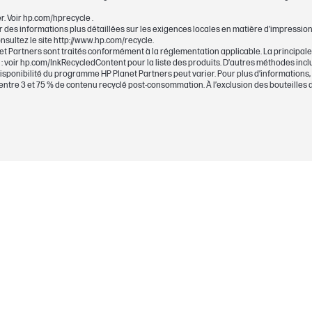
r. Voir hp.com/hprecycle .
r des informations plus détaillées sur les exigences locales en matière d'impression
onsultez le site http://www.hp.com/recycle.
t Partners sont traités conformément à la réglementation applicable. La principale
114,7 x 45 x 100 mm
 voir hp.com/InkRecycledContent pour la liste des produits. D’autres méthodes inclue
isponibilité du programme HP Planet Partners peut varier. Pour plus d’informations,
114,7 x 45 x 100 mm
tre 3 et 75 % de contenu recyclé post-consommation. À l’exclusion des bouteilles d’en
0,06 kg
0,08 kg
Les cartouches d'encre et les têtes d'impres
matériel et de fabrication durant toute la péri