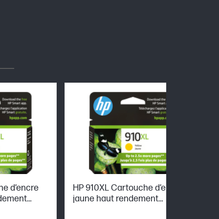
he d’encre
HP 910XL Cartouche d’encre
dement
jaune haut rendement
originale