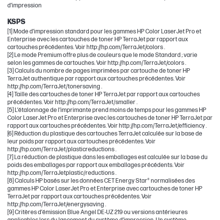
d’impression
KSPS
[1] Mode d’impression standard pour les gammes HP Color LaserJet Pro et
Enterprise avec les cartouches de toner HP TerraJet par rapport aux
cartouches précédentes. Voir http://hp.com/TerraJet/colors .
[2] Le mode Premium offre plus de couleurs que le mode Standard ; varie
selon les gammes de cartouches. Voir http://hp.com/TerraJet/colors .
[3] Calculs du nombre de pages imprimées par cartouche de toner HP
TerraJet authentique par rapport aux cartouches précédentes. Voir
http://hp.com/TerraJet/tonersaving .
[4] Taille des cartouches de toner HP TerraJet par rapport aux cartouches
précédentes. Voir http://hp.com/TerraJet/smaller .
[5] L’étalonnage de l’imprimante prend moins de temps pour les gammes HP
Color LaserJet Pro et Enterprise avec les cartouches de toner HP TerraJet par
rapport aux cartouches précédentes. Voir http://hp.com/TerraJet/efficiency .
[6] Réduction du plastique des cartouches TerraJet calculée sur la base de
leur poids par rapport aux cartouches précédentes. Voir
http://hp.com/TerraJet/plasticreductions .
[7] La réduction de plastique dans les emballages est calculée sur la base du
poids des emballages par rapport aux emballages précédents. Voir
http://hp.com/TerraJetplastic/reductions .
[8] Calculs HP basés sur les données CET Energy Star® normalisées des
gammes HP Color LaserJet Pro et Enterprise avec cartouches de toner HP
TerraJet par rapport aux cartouches précédentes. Voir
http://hp.com/TerraJet/energysaving .
[9] Critères d’émission Blue Angel DE-UZ 219 ou versions antérieures