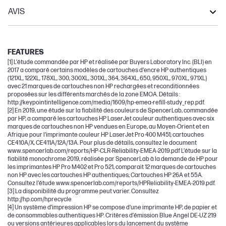
AVIS
LaserJet Enterprise
LaserJet Enterprise Flow
FEATURES
[1] L’étude commandée par HP et réalisée par Buyers Laboratory Inc. (BLI) en
2017 a comparé certains modèles de cartouches d’encre HP authentiques
(121XL, 122XL, 178XL, 300, 300XL, 301XL, 364, 364XL, 650, 950XL, 970XL, 971XL)
avec 21 marques de cartouches non HP rechargées et reconditionnées
proposées sur les différents marchés de la zone EMOA. Détails :
http://keypointintelligence.com/media/1609/hp-emea-refill-study_rep.pdf.
[2] En 2019, une étude sur la fiabilité des couleurs de SpencerLab, commandée
par HP, a comparé les cartouches HP LaserJet couleur authentiques avec six
marques de cartouches non HP vendues en Europe, au Moyen-Orient et en
Afrique pour l’imprimante couleur HP LaserJet Pro 400 M451; cartouches
CE410A/X, CE411A/12A/13A. Pour plus de détails, consultez le document
www.spencerlab.com/reports/HP-CLR-Reliability-EMEA-2019.pdf L’étude sur la
fiabilité monochrome 2019, réalisée par SpencerLab à la demande de HP pour
les imprimantes HP Pro M402 et Pro 521, comparait 12 marques de cartouches
non HP avec les cartouches HP authentiques; Cartouches HP 26A et 55A.
Consultez l’étude www.spencerlab.com/reports/HPReliability-EMEA-2019.pdf.
[3] La disponibilité du programme peut varier. Consultez
http://hp.com/hprecycle
[4] Un système d’impression HP se compose d’une imprimante HP, de papier et
de consommables authentiques HP. Critères d’émission Blue Angel DE-UZ 219
ou versions antérieures applicables lors du lancement du système