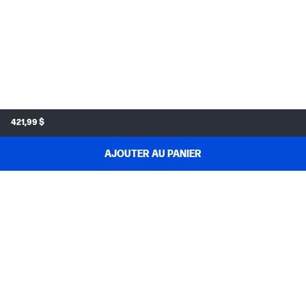
421,99 $
AJOUTER AU PANIER
MAGASINEZ & ÉCONOMISEZ
SOUTIEN AUX COMMANDES
À PROPOS DE HP