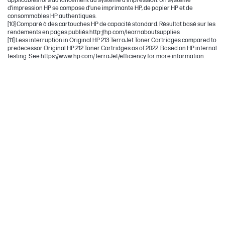
applicables lors du lancement du système d’impression. Un système
d’impression HP se compose d’une imprimante HP, de papier HP et de
consommables HP authentiques.
[10] Comparé à des cartouches HP de capacité standard. Résultat basé sur les
rendements en pages publiés http://hp.com/learnaboutsupplies
[11] Less interruption in Original HP 213 TerraJet Toner Cartridges compared to
predecessor Original HP 212 Toner Cartridges as of 2022. Based on HP internal
testing. See https://www.hp.com/TerraJet/efficiency for more information.