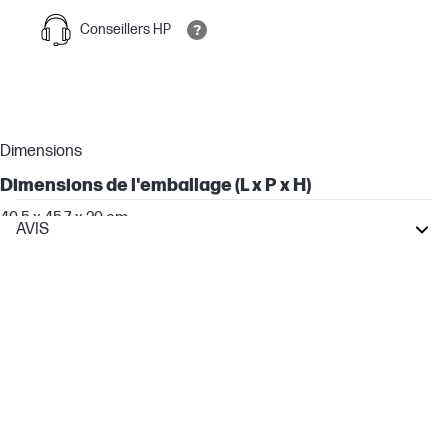
Conseillers HP
Dimensions
Dimensions de l'emballage (L x P x H)
49.5 x 45.7 x 29 cm
AVIS
Poids
Poids du carton/paquet
4,5 kg
Contenu de l'emballage
Contenu de l’emballage