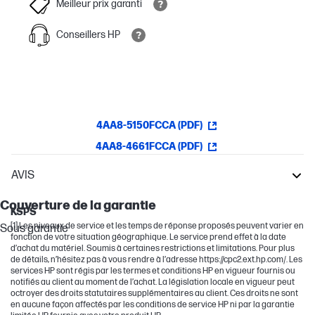
Meilleur prix garanti
Conseillers HP
4AA8-5150FCCA (PDF)
4AA8-4661FCCA (PDF)
AVIS
Garantie
LaserJet Pro
Couverture de la garantie
KSPS
[1] Les niveaux de service et les temps de réponse proposés peuvent varier en
Sous garantie
fonction de votre situation géographique. Le service prend effet à la date
d’achat du matériel. Soumis à certaines restrictions et limitations. Pour plus
de détails, n’hésitez pas à vous rendre à l’adresse https://cpc2.ext.hp.com/. Les
services HP sont régis par les termes et conditions HP en vigueur fournis ou
notifiés au client au moment de l’achat. La législation locale en vigueur peut
octroyer des droits statutaires supplémentaires au client. Ces droits ne sont
en aucune façon affectés par les conditions de service HP ni par la garantie