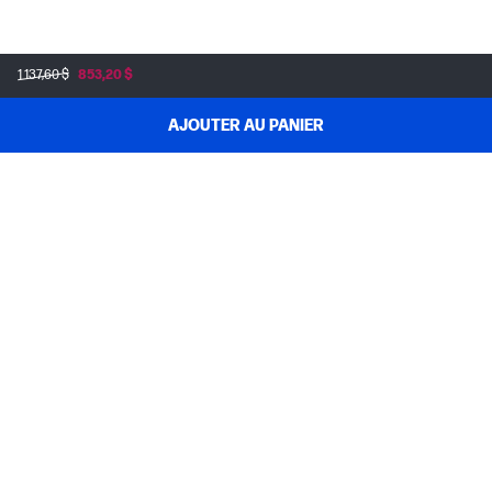
1 137,60 $
853,20 $
AJOUTER AU PANIER
MAGASINEZ & ÉCONOMISEZ
SOUTIEN AUX COMMANDES
À PROPOS DE HP
MON COMPTE
PROGRAMMES & NOUVELLES