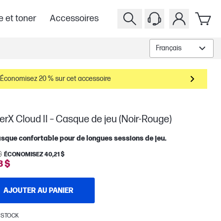
e et toner
Accessoires
Français
Économisez 20 % sur cet accessoire
rX Cloud II – Casque de jeu (Noir-Rouge)
sque confortable pour de longues sessions de jeu.
$
ÉCONOMISEZ 40,21 $
8 $
AJOUTER AU PANIER
 STOCK