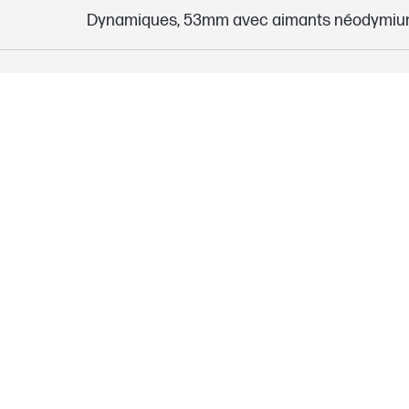
Dynamiques, 53mm avec aimants néodymi
2 ans
320 g
809 g
Casque de jeu, boîte de commande audio US