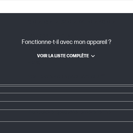
unidirectionnel, suppression de bruit
8 kHz, 16 kHz, 32 kHz, 44,1 kHz, 48 kHz
98dBSPL/mW à 1kHz
Fonctionne-t-il avec mon appareil ?
-42dBV (1V/Pa à 1kHz)
VOIR LA LISTE COMPLÈTE
< 2 %
Son Surround HyperX Virtual 7.1**
Auriculaire, gestuelle, arrière fermé