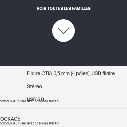
VOIR TOUTES LES FAMILLES
Noir-rouge
Mousse mémoire et similiette premium
Aluminium
Filaire CTIA 3,5 mm (4 pôles), USB filaire
Stéréo
USB 2,0
à 2 canaux à utiliser avec casques stéréo.
STOCKAGE
à 2 canaux à utiliser avec casques stéréo.