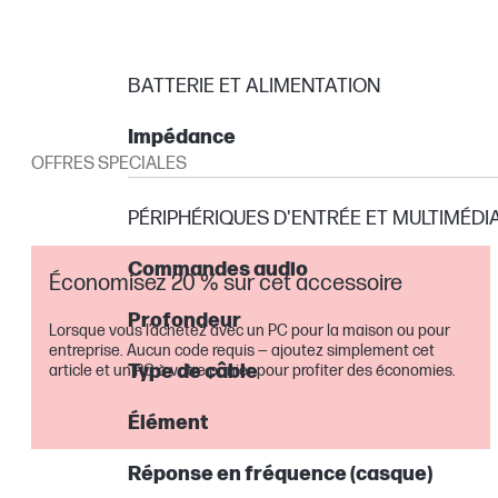
BATTERIE ET ALIMENTATION
Impédance
OFFRES SPECIALES
PÉRIPHÉRIQUES D'ENTRÉE ET MULTIMÉDI
Commandes audio
Économisez 20 % sur cet accessoire
Profondeur
Lorsque vous l’achetez avec un PC pour la maison ou pour
entreprise. Aucun code requis — ajoutez simplement cet
Type de câble
article et un PC à votre panier pour profiter des économies.
Élément
Réponse en fréquence (casque)