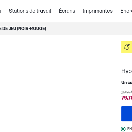
u
Stations de travail
Écrans
Imprimantes
Encr
E DE JEU (NOIR-ROUGE)
Hype
Un ca
119,99 
79,7
EN