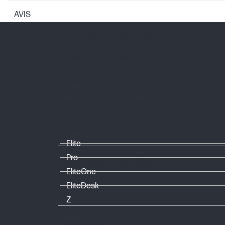
Motif polaire
AVIS
Taux d’échantillonnage
Sensibilité (casque)
Sensibilité (microphone)
Distorsion harmonique totale
Son Surround virtuel inclus
Elite
Pro
COMPOSANTS SYSTÈME
EliteOne
EliteDesk
Format
Z
APPARENCE