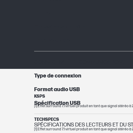
Couleur
Coussinets d’oreille
Type de cadre
CONNECTIVITÉ ET COMMUNICATIONS
Type de connexion
Format audio USB
KSPS
Spécification USB
[1] Effet surround 7.1 virtuel produit en tant que signal stéréo 
TECHSPECS
SPÉCIFICATIONS DES LECTEURS ET DU 
[1] Effet surround 7.1 virtuel produit en tant que signal stéréo 